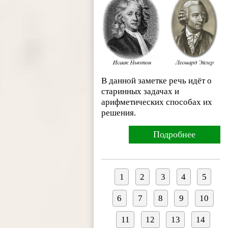
В данной заметке речь идёт о
старинных задачах и
арифметических способах их
решения.
Подробнее
1
2
3
4
5
6
7
8
9
10
11
12
13
14