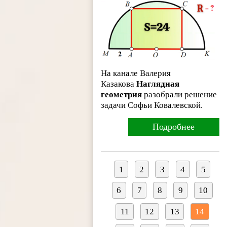
На канале Валерия
Казакова
Наглядная
геометрия
разобрали решение
задачи Софьи Ковалевской.
Подробнее
1
2
3
4
5
6
7
8
9
10
11
12
13
14