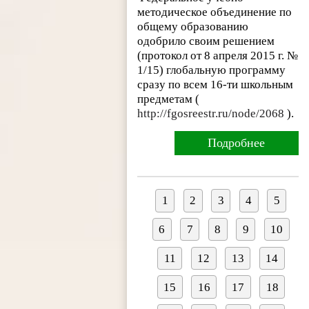
методическое объединение по
общему образованию
одобрило своим решением
(протокол от 8 апреля 2015 г. №
1/15) глобальную программу
сразу по всем 16-ти школьным
предметам (
http://fgosreestr.ru/node/2068
).
Подробнее
1
2
3
4
5
6
7
8
9
10
11
12
13
14
15
16
17
18