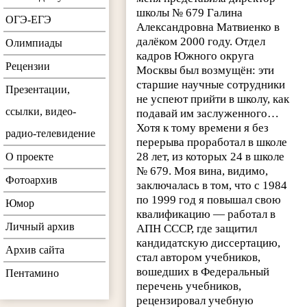
школы № 679 Галина
ОГЭ-ЕГЭ
Александровна Матвиенко в
далёком 2000 году. Отдел
Олимпиады
кадров Южного округа
Рецензии
Москвы был возмущён: эти
старшие научные сотрудники
Презентации,
не успеют прийти в школу, как
ссылки, видео-
подавай им заслуженного…
Хотя к тому времени я без
радио-телевидение
перерыва проработал в школе
28 лет, из которых 24 в школе
О проекте
№ 679. Моя вина, видимо,
Фотоархив
заключалась в том, что с 1984
по 1999 год я повышал свою
Юмор
квалификацию — работал в
Личный архив
АПН СССР, где защитил
кандидатскую диссертацию,
Архив сайта
стал автором учебников,
вошедших в Федеральный
Пентамино
перечень учебников,
рецензировал учебную