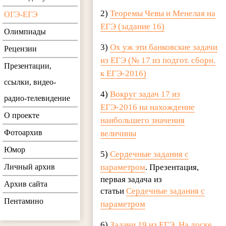
2)
Теоремы Чевы и Менелая на
ОГЭ-ЕГЭ
ЕГЭ (задание 16)
Олимпиады
3)
Ох уж эти банковские задачи
Рецензии
из ЕГЭ (№ 17 из подгот. сборн.
Презентации,
к ЕГЭ-2016)
ссылки, видео-
4)
Вокруг задач 17 из
радио-телевидение
ЕГЭ-2016 на нахождение
О проекте
наибольшего значения
Фотоархив
величины
Юмор
5)
Сердечные задания с
Личный архив
параметром
. Презентация,
первая задача из
Архив сайта
статьи
Сердечные задания с
Пентамино
параметром
6)
Задачи 19 из ЕГЭ. На доске