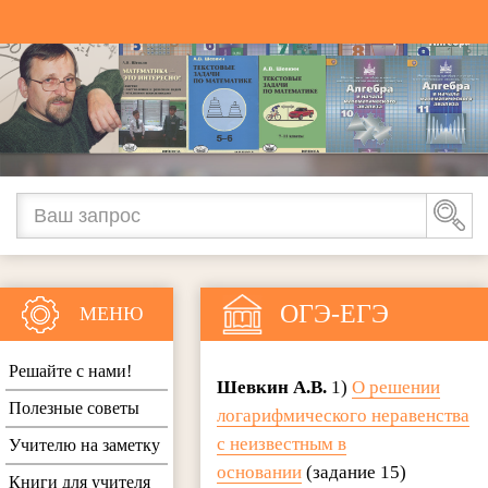
ОГЭ-ЕГЭ
МЕНЮ
Решайте с нами!
Шевкин А.В.
1)
О решении
Полезные советы
логарифмического неравенства
с неизвестным в
Учителю на заметку
основании
(задание 15)
Книги для учителя