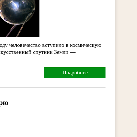
году человечество вступило в космическую
искусственный спутник Земли —
Подробнее
арю