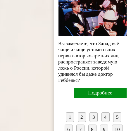
Вы замечаете, что Запад всё
чаще и чаще устами своих
первых-вторых-третьих лиц
распространяет заведомую
ложь о России, которой
удивился бы даже доктор
Геббельс?
Подробнее
1
2
3
4
5
6
7
8
9
10