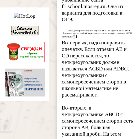
f1.school.mosreg.ru. Она из
варианта для подготовки к
ОГЭ.
Во-первых, надо поправить
опечатку. Если отрезки
AB
и
CD
пересекаются, то
четырёхугольник должен
называться
ACBD
или
ADBC
,
четырёхугольники с
самопересечением сторон в
школьной математике не
рассматривают.
Во-вторых, в
четырёхугольнике
ABCD
с
самопересечением сторон есть
сторона
AB
, большая
указанной дроби. На этом