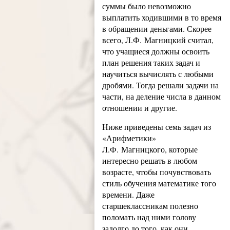
суммы было невозможно
выплатить ходившими в то время
в обращении деньгами. Скорее
всего, Л.Ф. Магницкий считал,
что учащиеся должны освоить
план решения таких задач и
научиться вычислять с любыми
дробями. Тогда решали задачи на
части, на деление числа в данном
отношении и другие.
Ниже приведены семь задач из
«Арифметики»
Л.Ф. Магницкого, которые
интересно решать в любом
возрасте, чтобы почувствовать
стиль обучения математике того
времени. Даже
старшеклассникам полезно
поломать над ними голову
задолго до того, как они