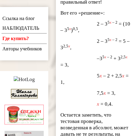
правильный ответ!
Вот его «решение»:
Ссылка на блог
5
x
– 2
2 – 3
= (10
НАБЛЮДАТЕЛЬ
5
x
0,5
– 3
)
,
Где купить?
5
x
– 2
2 – 3
= 5 –
2,5
x
3
,
Авторы учебников
5
x
– 2
2,5
x
–3
+ 3
= 3,
5
x
– 2 + 2,5
x
=
1,
7,5
x
= 3,
x
= 0,4.
Остается заметить, что
тестовая проверка,
возведенная в абсолют, может
давать не те результаты, на