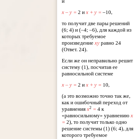
и
x – y =
2 и
x + y =
–10,
то получит две пары решений
(6; 4) и (–4; –6), для каждой из
которых требуемое
произведение
xy
равно 24
(Ответ. 24).
Если же он неправильно решит
систему (1), посчитав ее
равносильной системе
x – y =
2 и
x + y =
10,
(а это возможно точно так же,
как и ошибочный переход от
2
уравнения
x
=
4 к
«равносильному» уравнению
x
=
2), то получит только одно
решение системы (1) (6; 4), для
которого требуемое