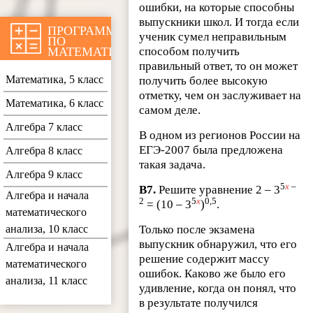
ошибки, на которые способны
выпускники школ. И тогда если
ПРОГРАММЫ
ученик сумел неправильным
ПО
МАТЕМАТИКЕ
способом получить
правильный ответ, то он может
Математика, 5 класс
получить более высокую
отметку, чем он заслуживает на
Математика, 6 класс
самом деле.
Алгебра 7 класс
В одном из регионов России на
ЕГЭ-2007 была предложена
Алгебра 8 класс
такая задача.
Алгебра 9 класс
5
x
–
В7.
Решите уравнение 2 – 3
Алгебра и начала
2
5
x
0,5
= (10 – 3
)
.
математического
анализа, 10 класс
Только после экзамена
выпускник обнаружил, что его
Алгебра и начала
решение содержит массу
математического
ошибок. Каково же было его
анализа, 11 класс
удивление, когда он понял, что
в результате получился