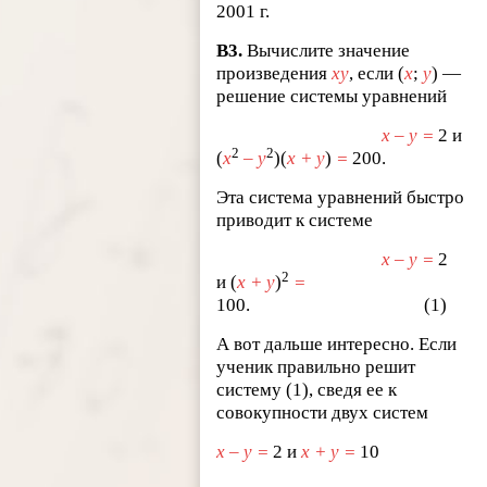
2001 г.
B3.
Вычислите значение
произведения
xy
, если (
x
;
y
) —
решение системы уравнений
x – y =
2 и
2
2
(
x
– y
)(
x + y
)
=
200.
Эта система уравнений быстро
приводит к системе
x – y =
2
2
и (
x + y
)
=
100. (1)
А вот дальше интересно. Если
ученик правильно решит
систему (1), сведя ее к
совокупности двух систем
x – y =
2 и
x + y =
10