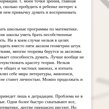
формации. С моей точки зрения, главная
, сколько пробудить в ребенке интерес к
ь в нем привычку думать и воспринимать
ть школьные программы по математике.
ник школы уметь брать несобственные
ть. Ни в коем случае нельзя в целях
водить вместо пяти аксиом геометрии штук
твами, многие теоремы берутся за аксиомы.
бивает способность думать. Лучше вообще не
очувствовать красоту теории. Нельзя
ее общих и частных законах, и изгнать
влял себе мира литературы, живописи,
к не станет личностью. Можно продолжать и
иведет лишь к деградации. Проблема не в
ые. Одни более быстро схватывают все,
атематике, другие прекрасно рисуют. Но