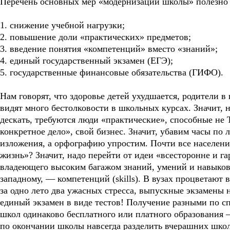
Перечень основных мер «модернизации школы» полезно б
1. снижение учебной нагрузки;
2. повышение доли «практических» предметов;
3. введение понятия «компетенций» вместо «знаний»;
4. единый государственный экзамен (ЕГЭ);
5. государственные финансовые обязательства (ГИФО).
Нам говорят, что здоровье детей ухудшается, родители 
видят много бестолковости в школьных курсах. Значит, н
дескать, требуются люди «практические», способные не Т
конкретное дело», свой бизнес. Значит, убавим часы по 
изложения, а орфографию упростим. Почти все населени
жизнь»? Значит, надо перейти от идеи «всесторонне и г
владеющего высоким багажом знаний, умений и навыков»
западному, — компетенций (skills). В вузах процветают в
за одно лето два ужасных стресса, выпускные экзамены 
единый экзамен в виде тестов! Получение разными по 
школ одинаково бесплатного или платного образования 
по окончании школы навсегда разделить вчерашних школ