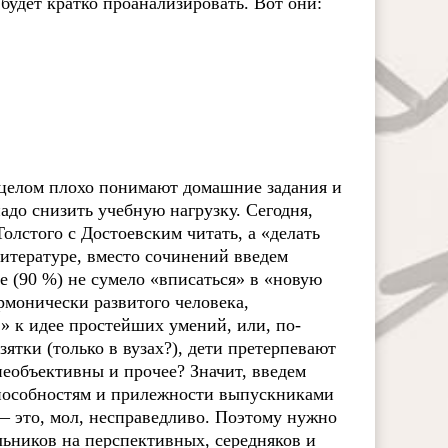
удет кратко проанализировать. Вот они:
в целом плохо понимают домашние задания и
адо снизить учебную нагрузку. Сегодня,
олстого с Достоевским читать, а «делать
литературе, вместо сочинений введем
е (90 %) не сумело «вписаться» в «новую
армонически развитого человека,
 к идее простейших умений, или, по-
зятки (только в вузах?), дети претерпевают
необъективны и прочее? Значит, введем
способностям и прилежности выпускниками
— это, мол, несправедливо. Поэтому нужно
ьников на перспективных, середняков и