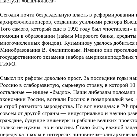
Пастухи «быдл-класса»
Сегодня почти безраздельную власть в реформировании
архиреволюционеров, созданная усилиями ректора Выс
Того самого, который еще в 1992 году был «поставлен» 
помощи в образовании (займы Мирового банка, кредит
многочисленных фондов). Кузьминову удалось добитьс
Минобразования В. Филипповым. Именно они проталки
государственного экзамена (набора американоподобных т
ГИФО.
Смысл их реформ довольно прост. За последние годы н
Россию в слаборазвитую, сырьевую страну, в которой 10 
остальные — нищее «быдло». Наши либералы поломали 
экономики России, вогнали Россию в позапрошлый век. 
а строй развитого мародерства. Но вот незадача: в РФ п
совсем от другой страны — индустриально и научно раз
граждане, будущие инженеры и рабочие великих проекто
только не нужны, но и опасны. Стало быть, важной зад
переделка школы в интересах чиновничье-олигархическо