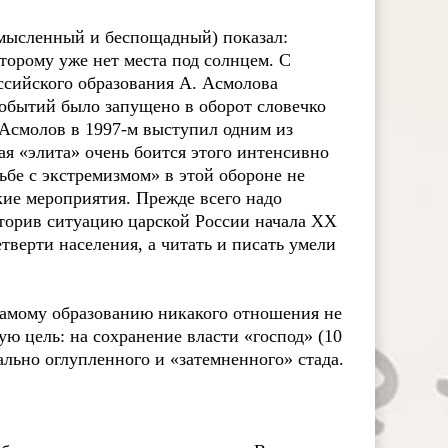
смысленный и беспощадный) показал:
оторому уже нет места под солнцем. С
ссийского образования А. Асмолова
 событий было запущено в оборот словечко
 Асмолов в 1997-м выступил одним из
я «элита» очень боится этого интенсивно
ьбе с экстремизмом» в этой обороне не
е мероприятия. Прежде всего надо
вторив ситуацию царской России начала ХХ
етверти населения, а читать и писать умели
самому образованию никакого отношения не
ю цель: на сохранение власти «господ» (10
льно оглупленного и «затемненного» стада.