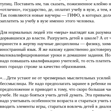
тупиц. Поставить им, так сказать, пожизненное клеймо н
«отлично», государство, де, оплатит учебу в вузе, а тем
Так появляются новые ваучеры — ГИФО, в которых должн
заплатить за учебу в вузе именно этого человека.
Для нормальных людей эти «меры» выглядят как разумна
дорвавшихся до власти. Разгрузить детей в школе? А от
принести в жертву научные дисциплины — физику, хими
иностранный язык. Я же нахожу единственно достоверн
малоквалифицированные уроки и домашние задания. Но и
надо повышать квалификацию учителей, то есть платить 
них гораздо строже за качество образования.
«…Дети устают не от чрезмерных мыслительных усилий. 
бессмыслицы. Не надо предполагать заранее в ребенке н
предположение и приводит к тому, что скоро большая час
учебе. Не надо бояться учить детей думать. Эта привычк
надо учитывать особенности возраста и стараться учить 
вводить элементы игры, стараться вовлечь детей в диалог