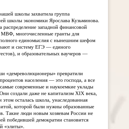
 нашей школы захватила группа
шей школы экономики Ярослава Кузьминова.
на распределение западной финансовой
ы МВФ, многочисленные гранты для
я полного единомыслия с нынешним шефом
вают и систему ЕГЭ — единого
естов), и образовательных ваучеров —
аши «демреволюционеры» превратили
процентов населения — это господа, а все
самые современные и наукоемкие уклады
Они создали даже не капитализм XIX века,
ри этом осталась школа, унаследованная
витой, которой были нужны образованные
в. Такие люди новым хозяевам России не
ачей победившей демократии становится
й «элиты».