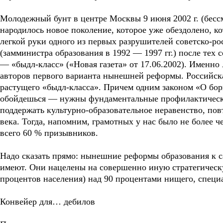
Молодежный бунт в центре Москвы 9 июня 2002 г. (бес
народилось новое поколение, которое уже обездолено, к
легкой руки одного из первых разрушителей советско-ро
(замминистра образования в 1992 — 1997 гг.) после тех
— «быдл-класс» («Новая газета» от 17.06.2002). Именно
авторов первого варианта нынешней реформы. Российска
растущего «быдл-класса». Причем одним законом «О бор
обойдешься — нужны фундаментальные профилактически
поддержать культурно-образовательное неравенство, по
века. Тогда, напомним, грамотных у нас было не более ч
всего 60 % призывников.
Надо сказать прямо: нынешние реформы образования к 
имеют. Они нацелены на совершенно иную стратегическу
процентов населения) над 90 процентами нищего, специа
Конвейер для… дебилов