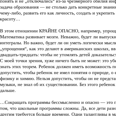
понять и не „отключались“ из-за чрезмерного обилия ин
задача образования — не столько дать конкретные знания
чему-либо, развить его как личность, создать и укрепит
красоту…
В этом отношении КРАЙНЕ ОПАСНО, например, упроща
Математика развивает мозги. Неважно, будет ли выпуск
интегралы. Но важно, будет ли он уметь логически мысли
„упрощения“, как это делают в американских школах, в
двадцать-тридцать: чтобы не утомлять детей доказательс
С моей точки зрения, хуже ничего быть не может: это у
знать этих теорем. Ребенок должен иметь возможность п
допустить, чтобы ребенок не имел понятия о природе, о 
физику и химию. Нельзя допустить, чтобы он не предста
музыки, не знал об их существовании. Без этого ребено
дальше.
…Сокращать программы бессмысленно и опасно — это пр
том, что школьные программы сложны. Да, все дети разн
другим требуется больше времени. Одни талантливы в м