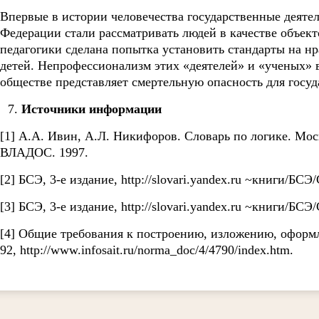
Впервые в истории человечества государственные деяте
Федерации стали рассматривать людей в качестве объек
педагогики сделана попытка установить стандарты на н
детей. Непрофессионализм этих «деятелей» и «ученых» 
обществе представляет смертельную опасность для госуд
Источники информации
[1] А.А. Ивин, А.Л. Никифоров. Словарь по логике. Мо
ВЛАДОС. 1997.
[2] БСЭ, 3-е издание, http://slovari.yandex.ru ~книги/БСЭ
[3] БСЭ, 3-е издание, http://slovari.yandex.ru ~книги/БС
[4] Общие требования к построению, изложению, оформ
92, http://www.infosait.ru/norma_doc/4/4790/index.htm.