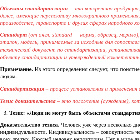
Объекты стандартизации
– это конкретная продукция
далее, имеющие перспективу многократного применения, 
производстве, транспорте и других сферах народного хо
Стандарт
(от англ. standard — норма, образец, мерило)
эталон, модель, принимаемые за исходные для сопоставл
технический документ по
стандартизации
, устанавлива
объекту стандартизации и утвержденный компетентным
Примечание.
Из этого определения следует, что понятие
людям.
Стандартизация –
процесс установления и применения
Тезис
доказательства
– это положение (суждение), ко
Тезис: «Люди не могут быть объектами стандартиз
Доказательство тезиса.
Человек уже через несколько д
индивидуальности. Индивидуальность – совокупность че
всех других. Каждый человек неповторим. Нет в мире д