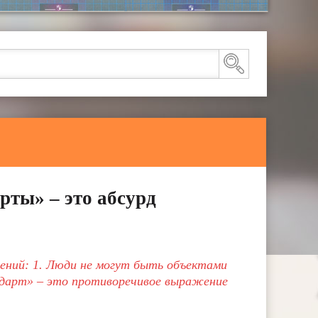
рты» – это абсурд
ений: 1. Люди не могут быть объектами
дарт» – это противоречивое выражение