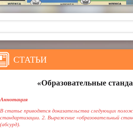
СТАТЬИ
«Образовательные станда
Аннотация
В статье приводятся доказательства следующих полож
стандартизации. 2. Выражение «образовательный стан
(абсурд).