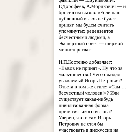
фамилии — Е.Бунимович,
Г.Дорофеев, А.Мордкович — и
бросил им вызов: «Если наш
публичный вызов не будет
принят, мы будем считать
упомянутых рецензентов
бесчестными людьми, а
Экспертный совет — ширмой
министерства».
И.П.Костенко добавляет:
«Вызов не принят». Ну что за
мальчишество! Чего ожидал
уважаемый Игорь Петрович?
Ответа в том же стиле: «Сам …
бесчестный человек!»? Или
существует какая-нибудь
цивилизованная форма
принятия такого вызова?
Уверен, что и сам Игорь
Петрович не стал бы
участвовать в дискуссии на