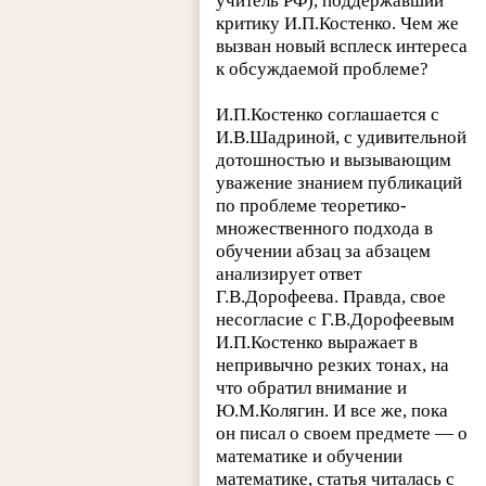
учитель РФ), поддержавший
критику И.П.Костенко. Чем же
вызван новый всплеск интереса
к обсуждаемой проблеме?
И.П.Костенко соглашается с
И.В.Шадриной, с удивительной
дотошностью и вызывающим
уважение знанием публикаций
по проблеме теоретико-
множественного подхода в
обучении абзац за абзацем
анализирует ответ
Г.В.Дорофеева. Правда, свое
несогласие с Г.В.Дорофеевым
И.П.Костенко выражает в
непривычно резких тонах, на
что обратил внимание и
Ю.М.Колягин. И все же, пока
он писал о своем предмете — о
математике и обучении
математике, статья читалась с