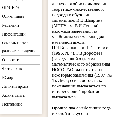
дискуссия об использовании
ОГЭ-ЕГЭ
теоретико-множественного
подхода в обучении
Олимпиады
математике. И.В.Шадрина
Рецензии
(МПГУ им. В.И.Ленина)
изложила замечания по
Презентации,
учебникам математики для
начальной школы
ссылки, видео-
Н.Я.Виленкина и Л.Г.Петерсон
радио-телевидение
(1996, № 4). Г.В.Дорофеев
(заведующий отделом
О проекте
математического образования
Фотоархив
ИОСО РАО) дал ответы на
некоторые замечания (1997, №
Юмор
1). Дискуссия состоялась:
пожелавшие высказаться по
Личный архив
интересующей проблеме
Архив сайта
высказались.
Пентамино
Прошло два с небольшим года
и к этой дискуссии