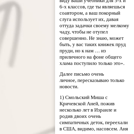
виду ваши учебники для 5-х и
6-х классов, где ты являешься
соавтором, а ваш покорный
слуга использует их, давая
оттуда задачки своему мелкому
чаду, чтобы не отупел
совершенно. Не знаю, может
быть, у вас таких книжек пруд
пруди, но к нам … из
приличного на фоне общего
хлама поступило только это».
Далее письмо очень
личное, пересказываю только
новости.
1) Смольский Миша с
Кричевской Аней, пожив
несколько лет в Израиле и
родив двоих очень
симпатичных деток, переехали
в США, видимо, насовсем. Аня