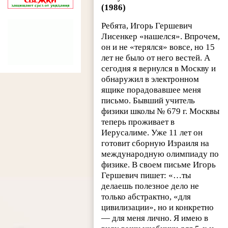
(1986)
Ребята, Игорь Гершевич
Лисенкер «нашелся». Впрочем,
он и не «терялся» вовсе, но 15
лет не было от него вестей. А
сегодня я вернулся в Москву и
обнаружил в электронном
ящике порадовавшее меня
письмо. Бывший учитель
физики школы № 679 г. Москвы
теперь проживает в
Иерусалиме. Уже 11 лет он
готовит сборную Израиля на
международную олимпиаду по
физике. В своем письме Игорь
Гершевич пишет: «…ты
делаешь полезное дело не
только абстрактно, «для
цивилизации», но и конкретно
— для меня лично. Я имею в