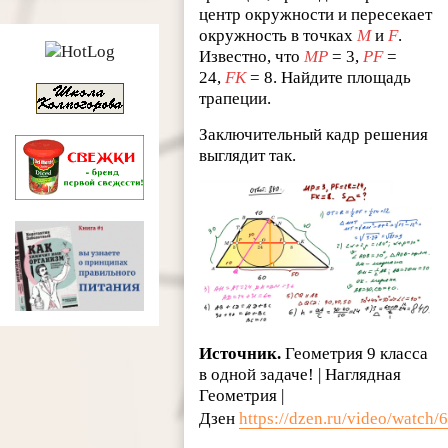
центр окружности и пересекает
окружность в точках
M
и
F
.
Известно, что
MP
= 3,
PF
=
24,
FK
= 8. Найдите площадь
трапеции.
Заключительный кадр решения
выглядит так.
Источник.
Геометрия 9 класса
в одной задаче! | Наглядная
Геометрия |
Дзен
https://dzen.ru/video/watc