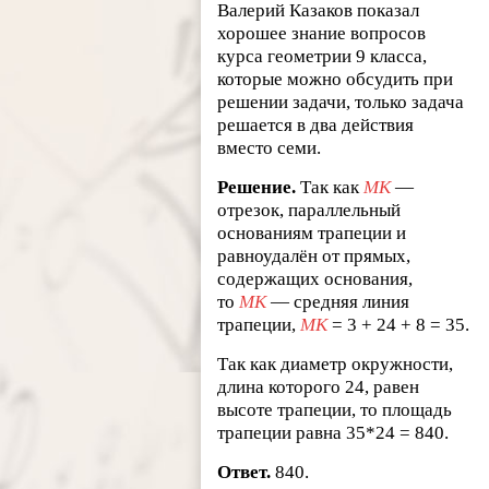
Валерий Казаков показал
хорошее знание вопросов
курса геометрии 9 класса,
которые можно обсудить при
решении задачи, только задача
решается в два действия
вместо семи.
Решение.
Так как
MK
—
отрезок, параллельный
основаниям трапеции и
равноудалён от прямых,
содержащих основания,
то
MK
— средняя линия
трапеции,
MK
= 3 + 24 + 8 = 35.
Так как диаметр окружности,
длина которого 24, равен
высоте трапеции, то площадь
трапеции равна 35*24 = 840.
Ответ.
840.