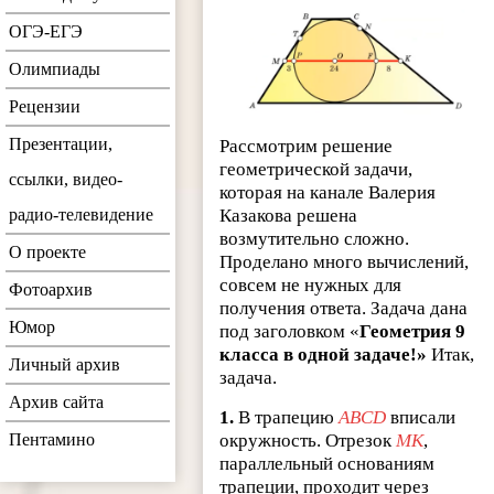
ОГЭ-ЕГЭ
Олимпиады
Рецензии
Презентации,
Рассмотрим решение
геометрической задачи,
ссылки, видео-
которая на канале Валерия
Казакова решена
радио-телевидение
возмутительно сложно.
О проекте
Проделано много вычислений,
совсем не нужных для
Фотоархив
получения ответа. Задача дана
Юмор
под заголовком «
Геометрия 9
класса в одной задаче!»
Итак,
Личный архив
задача.
Архив сайта
1.
В трапецию
ABCD
вписали
окружность. Отрезок
MK
,
Пентамино
параллельный основаниям
трапеции, проходит через