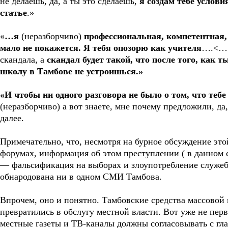
не делаешь, да, а ты это сделаешь,
я создам тебе услови
статье
.»
«
…я
(неразборчиво)
профессиональная, компетентная, 
мало не покажется. Я тебя опозорю как учителя
….<….
скандала, а
скандал будет такой, что после того, как т
школу в Тамбове не устроишься.»
«И чтобы ни одного разговора не было о том, что теб
(неразборчиво) а вот знаете, мне почему предложили, да
далее.
Примечательно, что, несмотря на бурное обсуждение это
форумах, информация об этом преступлении ( в данном с
— фальсификация на выборах и злоупотребление служеб
обнародована ни в одном СМИ Тамбова.
Впрочем, оно и понятно. Тамбовские средства массовой
превратились в обслугу местной власти. Вот уже не пер
местные газеты и ТВ-каналы должны согласовывать с 