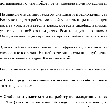
догадываясь, о чём пойдёт речь, сделала полную аудиоза
На записи открытым текстом слышны и предложения уво
Вот уже неделю работа молодой учительницы превращена
раза за урок врывается в класс, роется в шкафах, выиск
учителя — и всё это при детях. Родители, узнав о тако
Они даже ввели дежурства на уроках, дабы пресечь тра
Здесь опубликована полная расшифровка аудиозаписи, к
самого «педсовета». На ней отчетливо слышны публичн
шантаж завуча в адрес Капичниковой.
Вот лишь некоторые цитаты из состоявшегося разговора 
«Я тебе
предлагаю написать заявление по собственно
то это сделаю я.»
«Юля! Значит,
завтра ты на работу не выходишь, ты с
— Авт.)
на стол заявление об уходе
. Петров это знает, 