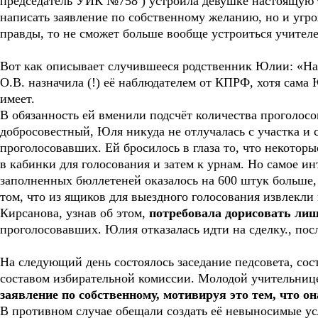
председатель УИК №758 ) устроила девушке настоящую 
написать заявление по собственному желанию, но и угрож
правды, то не сможет больше вообще устроиться учителе
Вот как описывает случившееся родственник Юлии: «На
О.В. назначила (!) её наблюдателем от КПРФ, хотя сама
имеет.
В обязанность ей вменили подсчёт количества проголос
добросовестный, Юля никуда не отлучалась с участка и 
проголосовавших. Ей бросилось в глаза то, что некоторы
в кабинки для голосования и затем к урнам. Но самое ин
заполненных бюллетеней оказалось на 600 штук больше,
том, что из ящиков для выездного голосования извлекл
Кирсанова, узнав об этом,
потребовала дорисовать лиш
проголосовавших. Юлия отказалась идти на сделку., посл
На следующий день состоялось заседание педсовета, сос
составом избирательной комиссии. Молодой учительни
заявление по собственному, мотивируя это тем, что 
В противном случае обещали создать её невыносимые ус