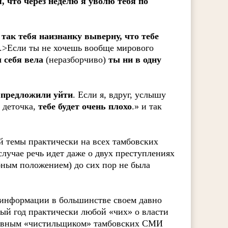
я, что через неделю я уволю тебя по
так тебя наизнанку выверну, что тебе
>Если ты не хочешь вообще мирового
ы себя вела
(неразборчиво)
ты ни в одну
е предложили уйти
. Если я, вдруг, услышу
, деточка,
тебе будет очень плохо
.» и так
й темы практически на всех тамбовских
лучае речь идет даже о двух преступлениях
ным положением) до сих пор не была
 информации в большинстве своем давно
вый год практически любой «чих» о власти
главным «чистильщиком» тамбовских СМИ