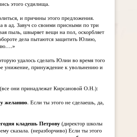
пись этого судилища.
литься, и причины этого предложения.
 в ад. Завуч со своими присными по три
ивая пыль, швыряет вещи на пол, оскорбляет
м обороте дела пытаются защитить Юлию,
влю….»
оторую удалось сделать Юлии во время того
ое унижение, принуждение к увольнению и
(все они принадлежат Кирсановой О.Н.):
му желанию
. Если ты этого не сделаешь, да,
егодня кладешь Петрову
(директор школы
я ему сказала. (неразборчиво) Если ты этого