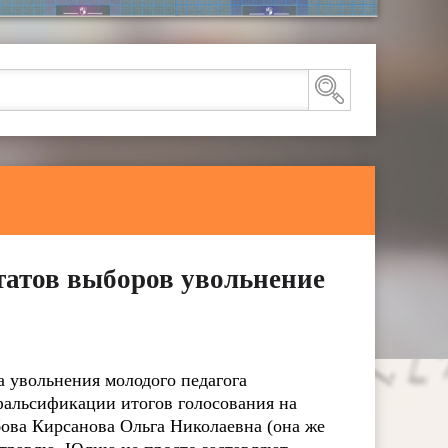
татов выборов увольнение
а увольнения молодого педагога
фальсификации итогов голосования на
бова Кирсанова Ольга Николаевна (она же