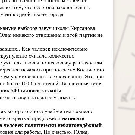
травлю. Юлию не просто заставляют
ают тем, что если она захочет искать
м ни в одной школе города.
кануне выборов завуч школы Кирсанова
 Юлия никакого отношения к этой партии не
овавших.. Как человек исключительно
скрупулезно считала количество
е учителя школы по нескольку раз заходили
тересное началось при подсчёте: Количество
 чем участвовавших в голосовании. Это при
и не более 100 бюллетеней. Вышеупомянутая
них 500 галочек
за якобы
е чего завуч начала её угрожать.
тав которого «по случайности» совпал с
це в открытую предложили
написать
она человек политически неблагонадёжный
.
ловия для работы. По счастью, Юлия,