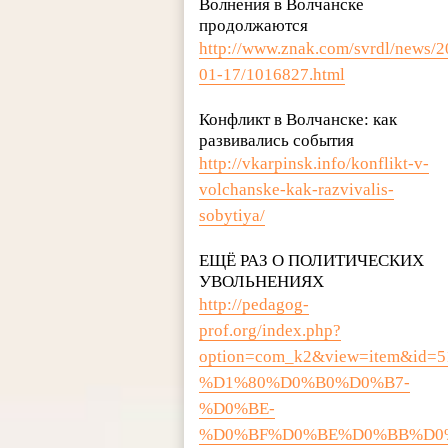
Волнения в Волчанске
продолжаются
http://www.znak.com/svrdl/news/2
01-17/1016827.html
Конфликт в Волчанске: как
развивались события
http://vkarpinsk.info/konflikt-v-
volchanske-kak-razvivalis-
sobytiya/
ЕЩЁ РАЗ О ПОЛИТИЧЕСКИХ
УВОЛЬНЕНИЯХ
http://pedagog-
prof.org/index.php?
option=com_k2&view=item&i
%D1%80%D0%B0%D0%B7-
%D0%BE-
%D0%BF%D0%BE%D0%BB%D0