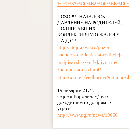
%D1%83%D0%B2%D0%BE%D0%
ПОЗОР!!! НАЧАЛОСЬ
ДАВЛЕНИЕ НА РОДИТЕЛЕЙ,
ПОДПИСАВШИХ
КОЛЛЕКТИВНУЮ ЖАЛОБУ
НА Д.О.!
http://stoprazval.ru/pozor-
nachalos-davlenie-na-roditelej-
podpisavshix-kollektivnuyu-
zhalobu-na-d-o.html?
utm_source=feedburner&
19 января в 21:45
Сергей Воронин: «Дело
доходит почти до прямых
угроз»
http://www.ug.ru/news/10666