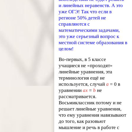
и линейных неравенств. А это
уже ОГЭ! Так что если в
регионе 50% детей не
справляются с
математическими задачами,
это уже серьезный вопрос к
местной системе образования в
целом!
Во-первых, в 5 классе
учащиеся не «проходят»
линейные уравнения, эта
терминология ещё не
используется, случай
а
=
0 в
уравнении
ax
=
b
не
рассматривается.
Восьмиклассник потому и не
решает линейные уравнения,
что ему уравнения навязывают
до того, как разовьют
мышление и речь в работе с