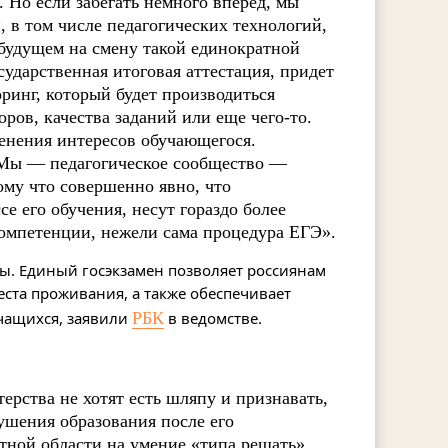
. Но если забегать немного вперед, мы
 в том числе педагогических технологий,
будущем на смену такой единократной
сударственная итоговая аттестация, придет
инг, который будет производиться
ров, качества заданий или еще чего-то.
енения интересов обучающегося.
 Мы — педагогическое сообщество —
ому что совершенно явно, что
 его обучения, несут гораздо более
омпетенции, нежели сама процедура ЕГЭ».
ы. Единый госэкзамен позволяет россиянам
еста проживания, а также обеспечивает
чащихся, заявили
РБК
в ведомстве.
ерства не хотят есть шляпу и признавать,
рушения образования после его
тной области на умение «типа решать»