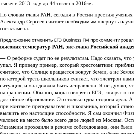
тысяч в 2013 году до 44 тысяч в 2016-м.
По словам главы РАН, сегодня в России престиж ученых 
Александр Сергеев считает необходимым «вернуть научну
госэкзамена.
Предложение отменить ЕГЭ Business FM прокомментирова
высоких температур РАН, экс-глава Российской акад
— О реформе судят по ее результатам. Надо сказать, чт
упал. Я приведу пример, который хрестоматиен: приблиз
считают, что Солнце вращается вокруг Земли, а не Земл
по которой треть школьников считает, что электрон нам
ситуация, и она должна быть исправлена. Я не думаю, 
направлении. Обычно, когда говорят о ЕГЭ, говорят о т
достойное образование. Это только одна сторона дела. А 
при контакте преподавателя и школьника, который стан
выявить его настоящие способности. Я сам окончил Физт
человек на место было всего двое людей из Москвы. Ост
Экзамены проходили в режиме собеседования, они были ж
бумажки, заполненные квадратики, можно выбрать талан