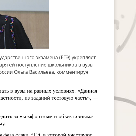
ударственного экзамена (ЕГЭ) укрепляет
аря ей поступление школьников в вузы
оссии Ольга Васильева, комментируя
ать в вузы на равных условиях. «Данная
частности, из заданий тестовую часть», —
следить за «комфортным и объективным»
ему.
я фаза сдачи ЕГЭ, в которой участвуют