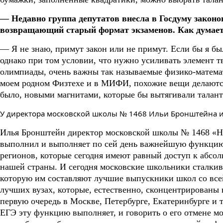
— Недавно группа депутатов внесла в Госдуму закон
возвращающий старый формат экзаменов. Как думаете
— Я не знаю, примут закон или не примут. Если бы я был
однако при том условии, что нужно усиливать элемент т
олимпиады, очень важны так называемые физико-матема
моем родном Физтехе и в МИФИ, похожие вещи делаются
было, новыми магнитами, которые бы вытягивали талан
У директора московской школы № 1468 Ильи Бронштейна 
Илья Бронштейн
директор московской школы № 1468
«Н
выполнил и выполняет по сей день важнейшую функцию:
регионов, которые сегодня имеют равный доступ к абс
нашей страны. И сегодня московские школьники сталкив
которую им составляют лучшие выпускники школ со всей
лучших вузах, которые, естественно, сконцентрированы 
первую очередь в Москве, Петербурге, Екатеринбурге и 
ЕГЭ эту функцию выполняет, и говорить о его отмене м