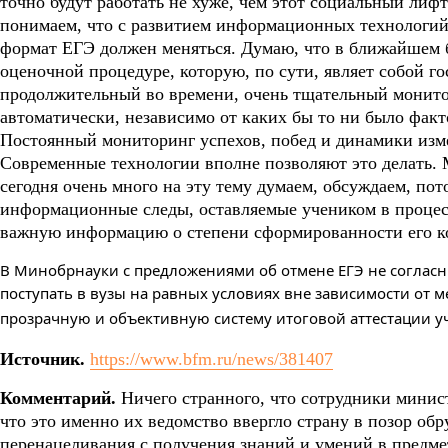
точно будут работать не хуже, чем этот социальный лифт
понимаем, что с развитием информационных технологий,
формат ЕГЭ должен меняться. Думаю, что в ближайшем 
оценочной процедуре, которую, по сути, являет собой го
продолжительный во времени, очень тщательный монитор
автоматически, независимо от каких бы то ни было факто
Постоянный мониторинг успехов, побед и динамики изм
Современные технологии вполне позволяют это делать.
сегодня очень много на эту тему думаем, обсуждаем, пот
информационные следы, оставляемые учеником в процессе
важную информацию о степени сформированности его к
В Минобрнауки с предложениями об отмене ЕГЭ не согласн
поступать в вузы на равных условиях вне зависимости от м
прозрачную и объективную систему итоговой аттестации у
Источник.
https://www.bfm.ru/news/381407
Комментарий.
Ничего странного, что сотрудники минист
что это именно их ведомство ввергло страну в позор об
перенацеливания с получения знаний и умений в предме