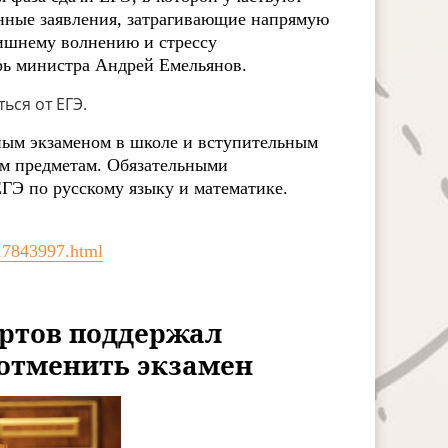
анные заявления, затрагивающие напрямую
злишнему волнению и стрессу
рь министра Андрей Емельянов.
ься от ЕГЭ.
ным экзаменом в школе и вступительным
ым предметам. Обязательными
ЕГЭ по русскому языку и математике.
517843997.html
ортов поддержал
отменить экзамен