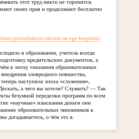
ачивать этот труд никто не торопится.
знают своих прав и продолжают бесплатно
lasti-prinuzhdayut-rabotat-na-ege-besplatno
сходило в образовании, учитель всегда
 подготовку вредительских документов, а
чём в эпоху «оказания образовательных
п внедрения зловредного новшества,
 теперь наступила эпоха «служения»,
 Дескать, а чего вы хотели? Служить? — Так
оекты безумной переделки программ по всем
угие «научные» изыскания деньги они
ошение образовательных чиновников к
вы догадываетесь, о чём это я.