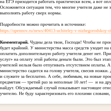
на ЕГЭ приходится работать практически всем, а вот опл
Осложняется ситуация тем, что многие учителя даже не 
выполнять работу сверх нормы.
Подробности можно прочитать в источнике:
https://opennov.ru/news/40413-uchiteley-v-nizhegorodskoy-ob
Комментарий.
Чудны дела твои, Господи! Чтобы не прои
будет крайний. У министерства масса средств уходит на
оплатить дополнительную работу учителя денег нет. При
услуг» на оплату этой работы деньги были. Это был эта
учителей нельзя было отпугивать отсутствием оплаты. А
министерство садится на голову учителя, свесив ножки.
и служите за бесплатно. А себе, любимым, на новые пр
предметам — третий раз за неполные 10 лет! — и на др
найдут. Обсуждаемый случай показывает настоящее отн
учителю. Не буду характеризовать его плохими словами, 