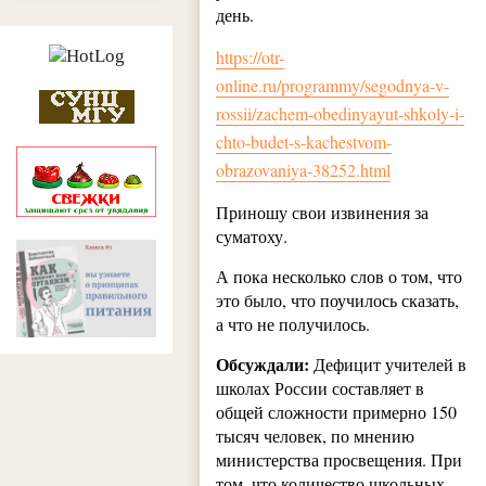
день.
https://otr-
online.ru/programmy/segodnya-v-
rossii/zachem-obedinyayut-shkoly-i-
chto-budet-s-kachestvom-
obrazovaniya-38252.html
Приношу свои извинения за
суматоху.
А пока несколько слов о том, что
это было, что поучилось сказать,
а что не получилось.
Обсуждали
:
Дефицит учителей в
школах России составляет в
общей сложности примерно 150
тысяч человек, по мнению
министерства просвещения. При
том, что количество школьных