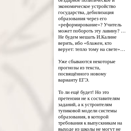
бездарное политическое и
экономическое устройство
государства, дебилизация
образования через его
«реформирование»? Учитель
может побороть эту лавину? …
Не будем мешать И.Калине
верить, ибо «блажен, кто
верует: тепло тому на свете»…
Уже сбываются некоторые
прогнозы из текста,
посвящённого новому
варианту ЕГЭ.
То ли ещё будет! Но это
претензии не к составителям
заданий, а к устроителям
тупиковой модели системы
образования, в которой
требования к выпускникам на
выходе из школы не могут не