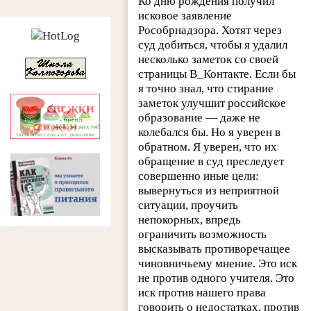
Ко дню рождения получил
исковое заявление
Рособрнадзора. Хотят через
суд добиться, чтобы я удалил
несколько заметок со своей
страницы В_Контакте. Если бы
я точно знал, что стирание
заметок улучшит российское
образование — даже не
колебался бы. Но я уверен в
обратном. Я уверен, что их
обращение в суд преследует
совершенно иные цели:
вывернуться из неприятной
ситуации, проучить
непокорных, впредь
ограничить возможность
высказывать противоречащее
чиновничьему мнение. Это иск
не против одного учителя. Это
иск против нашего права
говорить о недостатках, против