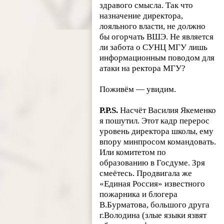
здравого смысла. Так что
назначение директора,
лояльного власти, не должно
бы огорчать ВШЭ. Не является
ли забота о СУНЦ МГУ лишь
информационным поводом для
атаки на ректора МГУ?
Поживём — увидим.
P.P.S.
Насчёт Василия Якеменко
я пошутил. Этот кадр перерос
уровень директора школы, ему
впору минпросом командовать.
Или комитетом по
образованию в Госдуме. Зря
смеётесь. Продвигала же
«Единая Россия» известного
пожарника и блогера
В.Бурматова, большого друга
г.Володина (злые языки язвят