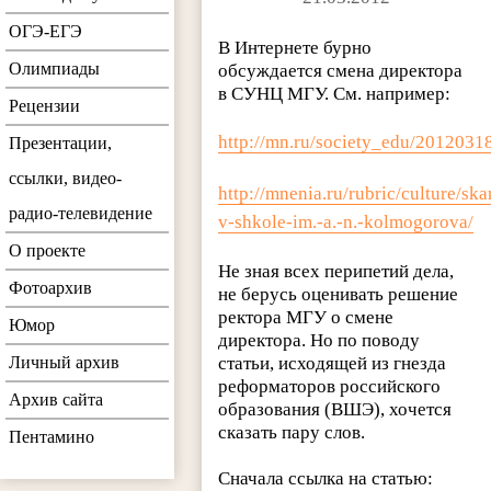
ОГЭ-ЕГЭ
В Интернете бурно
Олимпиады
обсуждается смена директора
в СУНЦ МГУ.
См. например:
Рецензии
http://mn.ru/society_edu/201203
Презентации,
ссылки, видео-
http://mnenia.ru/rubric/culture/ska
радио-телевидение
v-shkole-im.-a.-n.-kolmogorova/
О проекте
Не зная всех перипетий дела,
Фотоархив
не берусь оценивать решение
ректора МГУ о смене
Юмор
директора. Но по поводу
Личный архив
статьи, исходящей из гнезда
реформаторов российского
Архив сайта
образования (ВШЭ), хочется
сказать пару слов.
Пентамино
Сначала ссылка на статью: