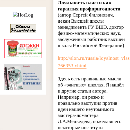
Лояльность власти как
гарантия профпригодности
(автор Сергей Филонович,
декан Высшей школы
менеджмента ГУ ВШЭ, доктор
физико-математических наук,
заслуженный работник высшей
школы Российской Федерации)
http://slon.ru/russia/loyalnost_vl
766353.xhtml
Здесь есть правильные мысли
об «элитных» школах. Я нашёл
и другие статьи автора.
Например, он резко и
правильно выступил против
идеи нашего неутомимого
мастера-ломастера
Д.А.Медведева, пожелавшего
некоторые институты