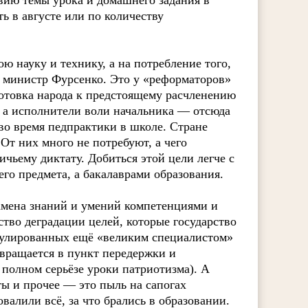
твию темы урока и домашнего задания в
ь в августе или по количеству
ю науку и технику, а на потребление того,
ам министр Фурсенко. Это у «реформаторов»
готовка народа к предстоящему расчленению
 а исполнители воли начальника — отсюда
во время педпрактики в школе. Стране
От них много не потребуют, а чего
ичьему диктату. Добиться этой цели легче с
го предмета, а бакалаврами образования.
амена знаний и умений компетенциями и
во деградации целей, которые государство
рмулированных ещё «великим специалистом»
вращается в пункт передержки и
полном серьёзе уроки патриотизма). А
ты и прочее — это пыль на сапогах
алили всё, за что брались в образовании.