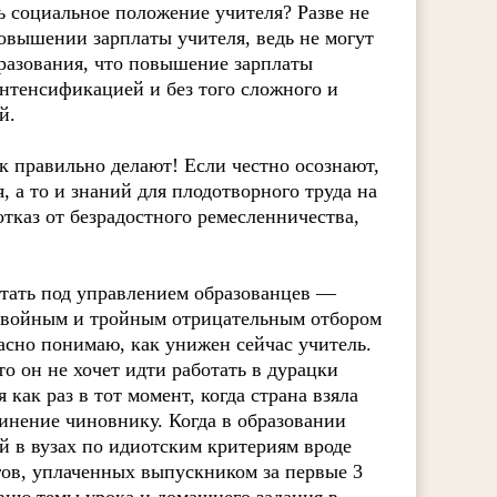
 социальное положение учителя? Разве не
овышении зарплаты учителя, ведь не могут
разования, что повышение зарплаты
 интенсификацией и без того сложного и
й.
ак правильно делают! Если честно осознают,
я, а то и знаний для плодотворного труда на
отказ от безрадостного ремесленничества,
отать под управлением образованцев —
 двойным и тройным отрицательным отбором
расно понимаю, как унижен сейчас учитель.
то он не хочет идти работать в дурацки
ак раз в тот момент, когда страна взяла
чинение чиновнику. Когда в образовании
й в вузах по идиотским критериям вроде
гов, уплаченных выпускником за первые 3