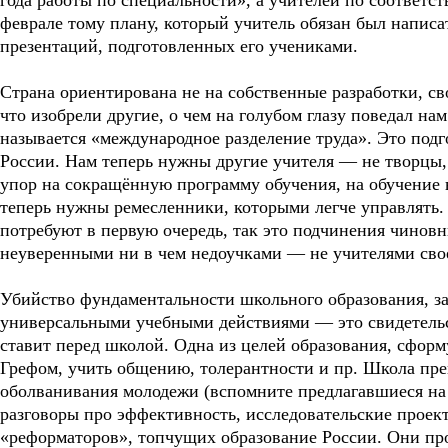
года работы по специальности», а учителей по соответс
феврале тому плану, который учитель обязан был написат
презентаций, подготовленных его учениками.
Страна ориентирована не на собственные разработки, сво
что изобрели другие, о чем на голубом глазу поведал н
называется «международное разделение труда». Это под
России. Нам теперь нужны другие учителя — не творцы,
упор на сокращённую программу обучения, на обучение 
теперь нужны ремесленники, которыми легче управлять. 
потребуют в первую очередь, так это подчинения чиновн
неуверенными ни в чем недоучками — не учителями свое
Убийство фундаментальности школьного образования, з
универсальными учебными действиями — это свидетельст
ставит перед школой. Одна из целей образования, сфо
Грефом, учить общению, толерантности и пр. Школа пре
оболванивания молодежи (вспомните предлагавшиеся на 
разговоры про эффективность, исследовательские проек
«реформаторов», топчущих образование России. Они пров