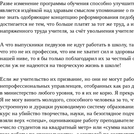
Разве изменение программы обучения способно улучшить
является издёвкой над здравым смыслом упоминание о п
не знать одобряющие концепцию реформирования педоб
достигается не тем, что больше платят за тот же труд, а
напряженного труда учителя, за счёт увольнения учителе
А что выпускники педвузов не идут работать в школу, т
что это не их профессия, что им не хватит сил и здоровь
нашей ниве, то я бы только поблагодарил их за честный 
если уж не надеются на творческую жизнь в школе!
Если же учительство их призвание, но они не могут раб
непрофессиональных управленцев, отобранных как раз
в министерство любого уровня, то я их не корю. Я прек
Я не могу винить молодого, способного человека за то, ч
устроенную и дурацки руководимую систему образования к
курс на убийство творчества, науки, на безоглядное под
взяли верх «спецы», оценивающие работу преподавателе
«число студентов на квадратный метр» или «сумма нало