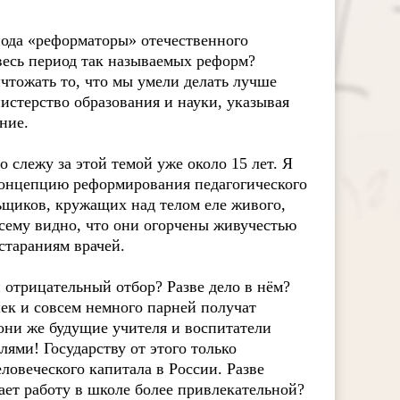
пода «реформаторы» отечественного
 весь период так называемых реформ?
ичтожать то, что мы умели делать лучше
истерство образования и науки, указывая
ние.
о слежу за этой темой уже около 15 лет. Я
онцепцию реформирования педагогического
ьщиков, кружащих над телом еле живого,
всему видно, что они огорчены живучестью
стараниям врачей.
 отрицательный отбор? Разве дело в нём?
ек и совсем немного парней получат
они же будущие учителя и воспитатели
ями! Государству от этого только
ловеческого капитала в России. Разве
ает работу в школе более привлекательной?