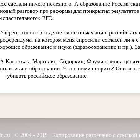
Не сделали ничего полезного. А образование России ска
новый разговор про реформы для прикрытия результато
«спасительного» ЕГЭ.
Уверен, что всё это делается не по желанию российских 
референдума, на котором меня спросили: согласен ли я с
хорошее образование и наука (здравоохранение и пр.). З
А Каспржак, Марголис, Сидоркин, Фрумин лишь провод
политики в образовании. Что с ними спорить? Они знают,
— убивать российское образование.
n.ru
| © 2004 - 2019 | Копирование разрешено с ссылкой 