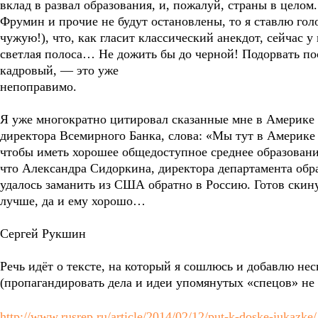
вклад в развал образования, и, пожалуй, страны в целом.
Фрумин и прочие не будут остановлены, то я ставлю голо
чужую!), что, как гласит классический анекдот, сейчас у
светлая полоса… Не дожить бы до черной! Подорвать по
кадровый, — это уже
непоправимо.
Я уже многократно цитировал сказанные мне в Америке
директора Всемирного Банка, слова: «Мы тут в Америке 
чтобы иметь хорошее общедоступное среднее образование
что Александра Сидоркина, директора департамента об
удалось заманить из США обратно в Россию. Готов скину
лучше, да и ему хорошо…
Сергей Рукшин
Речь идёт о тексте, на который я сошлюсь и добавлю не
(пропагандировать дела и идеи упомянутых «спецов» не 
http://www.rusrep.ru/article/2014/02/12/put-k-doske-iukazke/