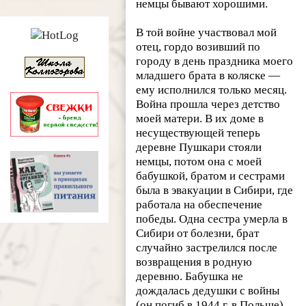
немцы бывают хорошими.
В той войне участвовал мой
отец, гордо возивший по
городу в день праздника моего
младшего брата в коляске —
ему исполнился только месяц.
Война прошла через детство
моей матери. В их доме в
несуществующей теперь
деревне Пушкари стояли
немцы, потом она с моей
бабушкой, братом и сестрами
была в эвакуации в Сибири, где
работала на обеспечение
победы. Одна сестра умерла в
Сибири от болезни, брат
случайно застрелился после
возвращения в родную
деревню. Бабушка не
дождалась дедушки с войны
(он погиб в 1944 г. в Польше),