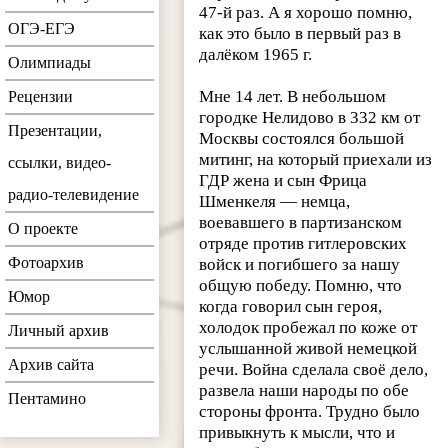
47-й раз. А я хорошо помню,
ОГЭ-ЕГЭ
как это было в первый раз в
далёком 1965 г.
Олимпиады
Мне 14 лет. В небольшом
Рецензии
городке Нелидово в 332 км от
Презентации,
Москвы состоялся большой
митинг, на который приехали из
ссылки, видео-
ГДР жена и сын Фрица
радио-телевидение
Шменкеля — немца,
воевавшего в партизанском
О проекте
отряде против гитлеровских
Фотоархив
войск и погибшего за нашу
общую победу. Помню, что
Юмор
когда говорил сын героя,
холодок пробежал по коже от
Личный архив
услышанной живой немецкой
Архив сайта
речи. Война сделала своё дело,
развела наши народы по обе
Пентамино
стороны фронта. Трудно было
привыкнуть к мысли, что и