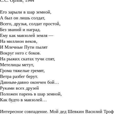
С.С. Орлов, 1944
Его зарыли в шар земной,
А был он лишь солдат,
Всего, друзья, солдат простой,
Без званий и наград.
Ему как мавзолей земля —
На миллион веков,
И Млечные Пути пылят
Вокруг него с боков.
На рыжих скатах тучи спят,
Метелицы метут,
Грома тяжелые гремят,
Ветра разбег берут.
Давным-давно окончен бой…
Руками всех друзей
Положен парень в шар земной,
Как будто в мавзолей…
Интересное совпадение. Мой дед Шевкин Василий Трофим