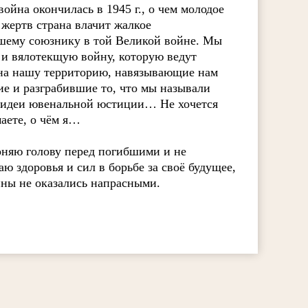
йна окончилась в 1945 г., о чем молодое
 жертв страна влачит жалкое
шему союзнику в той Великой войне. Мы
и вялотекщую войну, которую ведут
 на нашу территорию, навязывающие нам
е и разграбившие то, что мы называли
м идеи ювенальной юстиции… Не хочется
аете, о чём я…
оняю голову перед погибшими и не
 здоровья и сил в борьбе за своё будущее,
йны не оказались напрасными.