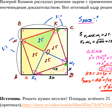
Валерий Казаков рассказал решение задачи с применени
неочевидным доказательством. Вот итоговый кадр решен
Источник.
Решать нужно веселее! Площадь зелёного 25
(оригинал).
https://dzen.ru/video/watch/66eef45ea73cff7e5c