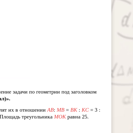
ение задачи по геометрии под заголовком
л)».
лят их в отношении
AB
:
MB
=
BK
:
KC
= 3 :
 Площадь треугольника
MOK
равна 25.