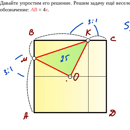
Давайте упростим его решение. Решим задачу ещё весел
обозначение:
AB
= 4
x
.