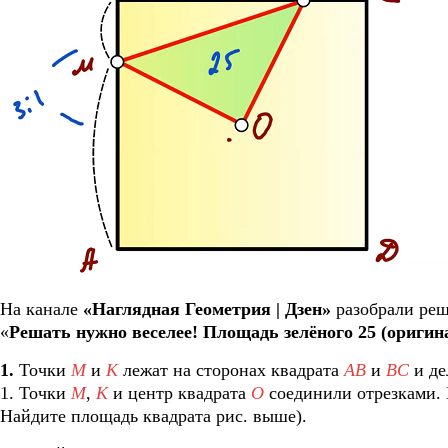
На канале
«Наглядная Геометрия | Дзен»
разобрали реш
«
Решать нужно веселее! Площадь зелёного 25 (оригина
1.
Точки
M
и
K
лежат на сторонах квадрата
AB
и
BC
и де
1. Точки
M
,
K
и центр квадрата
O
соединили отрезками.
Найдите площадь квадрата рис. выше).