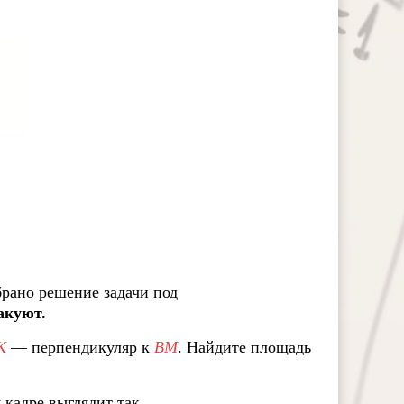
рано решение задачи под
акуют.
K
— перпендикуляр к
BM
. Найдите площадь
кадре выглядит так.