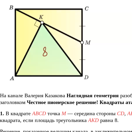
На канале Валерия Казакова
Наглядная геометрия
разоб
заголовком
Честное пионерское решение! Квадраты ат
1.
В квадрате
ABCD
точка
M
— середина стороны
CD
,
A
квадрата, если площадь треугольника
AKD
равна 8.
Решение, показанное ведущим канала, в заключительном 