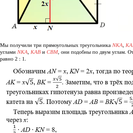
Мы получили три прямоугольных треугольника
NKA
,
KA
углами
NKA
,
KAB
и
CBM
, они подобны по двум углам. О
равно 2 : 1.