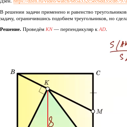
Дзен.
https://dzen.ru/video/watch/685a332c5ec6dd35cd8797
В решении задачи применено и равенство треугольников,
задачу, ограничившись подобием треугольников, но сде
Решение.
Проведём
KN
— перпендикуляр к
AD
.