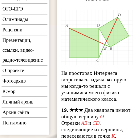
ОГЭ-ЕГЭ
Олимпиады
Рецензии
Презентации,
ссылки, видео-
радио-телевидение
О проекте
На просторах Интернета
встретилась задача, которую
Фотоархив
мы когда-то решали с
Юмор
учащимися моего физико-
математического класса.
Личный архив
19. ★★★
Два квадрата имеют
Архив сайта
общую вершину
O
.
Отрезки
AB
и
CD
,
Пентамино
соединяющие их вершины,
пересекаются в точке
K
.