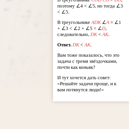
поэтому ∠4 < ∠5, но тогда ∠3
< ∠5.
В треугольнике
ADK
∠
A
= ∠1
+ ∠3 < ∠2 + ∠5 = ∠
D
,
следовательно,
DK
<
AK
.
Ответ.
DK
<
AK
.
Вам тоже показалось, что это
задача с тремя звёздочками,
почти как коньяк?
И тут хочется дать совет:
«Решайте задачи проще, и к
вам потянутся люди!»