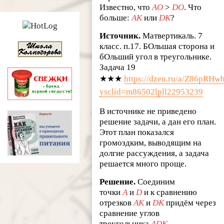
Известно, что
AO
>
DO
. Что
больше:
AK
или
DK
?
Источник.
Матвертикаль. 7
класс. п.17. БОльшая сторона и
бОльший угол в треугольнике.
Задача 19
★★★
https://dzen.ru/a/Z86pRH
ysclid=m86502lpll22953239
В источнике не приведено
решение задачи, а дан его план.
Этот план показался
громоздким, выводящим на
долгие рассуждения, а задача
решается много проще.
Решение.
Соединим
точки
A
и
D
и к сравнению
отрезков
AK
и
DK
придём через
сравнение углов
треугольника
ADK
.