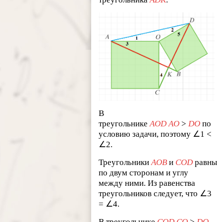
В
треугольнике
AOD
AO
>
DO
по
условию задачи, поэтому ∠1 <
∠2.
Треугольники
AOB
и
COD
равны
по двум сторонам и углу
между ними. Из равенства
треугольников следует, что ∠3
= ∠4.
В треугольнике
COD CO
>
DO
,