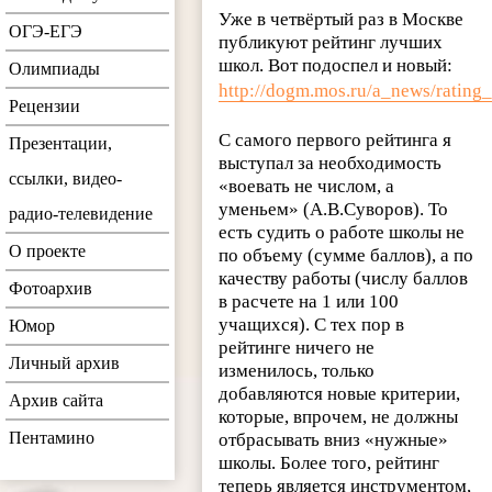
Уже в четвёртый раз в Москве
ОГЭ-ЕГЭ
публикуют рейтинг лучших
школ.
Вот подоспел и новый:
Олимпиады
http://dogm.mos.ru/a_news/ratin
Рецензии
С самого первого рейтинга я
Презентации,
выступал за необходимость
ссылки, видео-
«воевать не числом, а
уменьем» (А.В.Суворов). То
радио-телевидение
есть судить о работе школы не
О проекте
по объему (сумме баллов), а по
качеству работы (числу баллов
Фотоархив
в расчете на 1 или 100
учащихся). С тех пор в
Юмор
рейтинге ничего не
Личный архив
изменилось, только
добавляются новые критерии,
Архив сайта
которые, впрочем, не должны
Пентамино
отбрасывать вниз «нужные»
школы. Более того, рейтинг
теперь является инструментом,