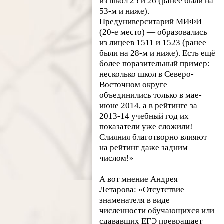
из школ 25 и 26 (ранее были на
53-м и ниже).
Предуниверситарий МИФИ
(20-е место) — образовались
из лицеев 1511 и 1523 (ранее
были на 28-м и ниже). Есть ещё
более поразительный пример:
несколько школ в Северо-
Восточном округе
объединились только в мае-
июне 2014, а в рейтинге за
2013-14 учебный год их
показатели уже сложили!
Слияния благотворно влияют
на рейтинг даже задним
числом!»
А вот мнение Андрея
Летарова: «Отсутствие
знаменателя в виде
численности обучающихся или
сдававших ЕГЭ превращает