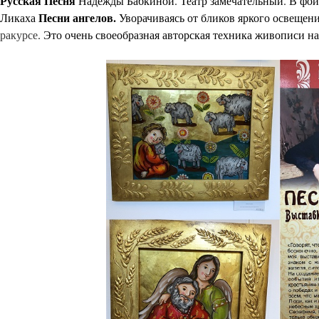
Русская Песня
Надежды Бабкиной. Театр замечательный. В фой
Песни ангелов.
Ликаха
Уворачиваясь от бликов яркого освещени
ракурсе
. Это очень своеобразная авторская техника живописи на