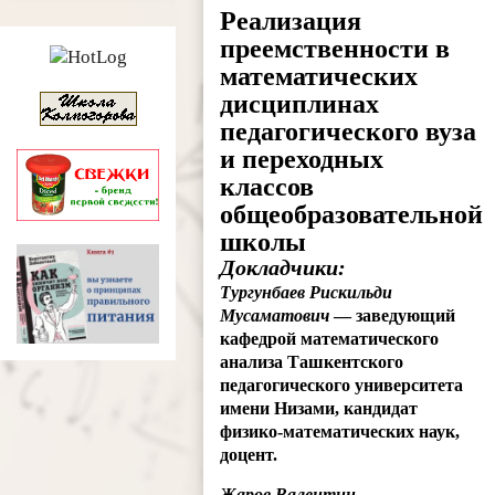
Реализация
преемственности в
математических
дисциплинах
педагогического вуза
и переходных
классов
общеобразовательной
школы
Докладчики:
Тургунбаев Рискильди
Мусаматович
— заведующий
кафедрой математического
анализа Ташкентского
педагогического университета
имени Низами, кандидат
физико-математических наук,
доцент.
Жаров Валентин