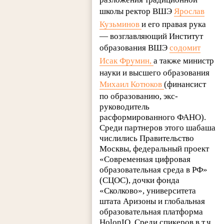
школы ректор ВШЭ
Ярослав
Кузьминов
и его правая рука
— возглавляющий Институт
образования ВШЭ
содомит
Исак Фрумин,
а также министр
науки и высшего образования
Михаил Котюков
(финансист
по образованию, экс-
руководитель
расформированного ФАНО).
Среди партнеров этого шабаша
числились Правительство
Москвы, федеральный проект
«Современная цифровая
образовательная среда в РФ»
(СЦОС), дочки фонда
«Сколково», университета
штата Аризоны и глобальная
образовательная платформа
HolonIQ. Среди спикеров в т.ч.