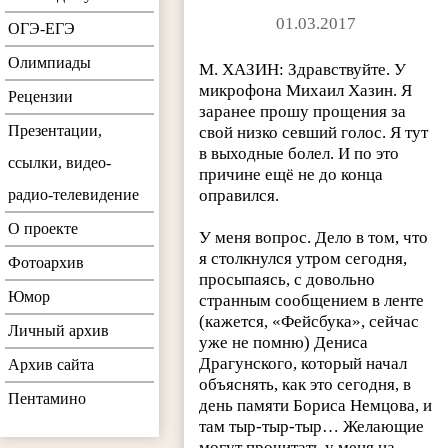
01.03.2017
ОГЭ-ЕГЭ
Олимпиады
М. ХАЗИН: Здравствуйте. У
микрофона Михаил Хазин. Я
Рецензии
заранее прошу прощения за
Презентации,
свой низко севший голос. Я тут
в выходные болел. И по это
ссылки, видео-
причине ещё не до конца
радио-телевидение
оправился.
О проекте
У меня вопрос. Дело в том, что
я столкнулся утром сегодня,
Фотоархив
просыпаясь, с довольно
Юмор
странным сообщением в ленте
(кажется, «Фейсбука», сейчас
Личный архив
уже не помню) Дениса
Драгунского, который начал
Архив сайта
объяснять, как это сегодня, в
Пентамино
день памяти Бориса Немцова, и
там тыр-тыр-тыр… Желающие
могут прочитать у меня на