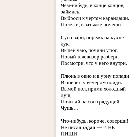
Чем-нибудь, в конце концов,
займись.
Выброси к чертям карандаши.
Полежи, в затылке почеши.
Суп свари, порежь на кухне
лук.
Выпей чаю, почини утюг.
Новый телевизор разбери —
Посмотри, что у него внутри.
Плюнь в окно и в урну попади!
В оперетту вечером пойди.
Вымой пол, прими холодный
душ,
Почитай на сон грядущий
Чушь…
Что-нибудь, короче, соверши!
Не писал
задач
— И НЕ
ПИШИ!