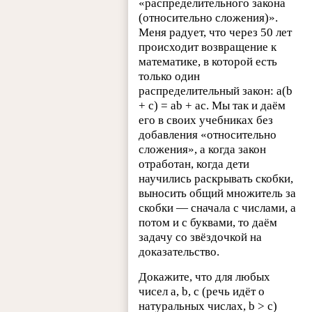
«распределительного закона
(относительно сложения)».
Меня радует, что через 50 лет
происходит возвращение к
математике, в которой есть
только один
распределительный закон: a(b
+ c) = ab + ac. Мы так и даём
его в своих учебниках без
добавления «относительно
сложения», а когда закон
отработан, когда дети
научились раскрывать скобки,
выносить общий множитель за
скобки — сначала с числами, а
потом и с буквами, то даём
задачу со звёздочкой на
доказательство.
Докажите, что для любых
чисел a, b, c (речь идёт о
натуральных числах, b > c)