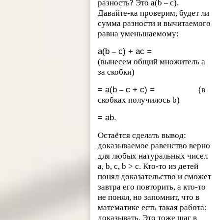
разность? Это a(b
c).
–
Давайте-ка проверим, будет ли
сумма разности и вычитаемого
равна уменьшаемому:
a(b
c) + ac =
–
(вынесем общий множитель a
за скобки)
= a(b
c + c) =
(в
–
скобках получилось b)
= ab.
Остаётся сделать вывод:
доказываемое равенство верно
для любых натуральных чисел
a, b, c, b > c. Кто-то из детей
понял доказательство и сможет
завтра его повторить, а кто-то
не понял, но запомнит, что в
математике есть такая работа:
доказывать. Это тоже шаг в