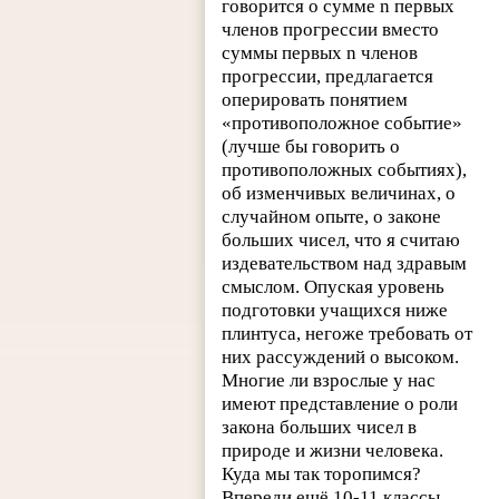
говорится о сумме n первых
членов прогрессии вместо
суммы первых n членов
прогрессии, предлагается
оперировать понятием
«противоположное событие»
(лучше бы говорить о
противоположных событиях),
об изменчивых величинах, о
случайном опыте, о законе
больших чисел, что я считаю
издевательством над здравым
смыслом. Опуская уровень
подготовки учащихся ниже
плинтуса, негоже требовать от
них рассуждений о высоком.
Многие ли взрослые у нас
имеют представление о роли
закона больших чисел в
природе и жизни человека.
Куда мы так торопимся?
Впереди ещё 10-11 классы.