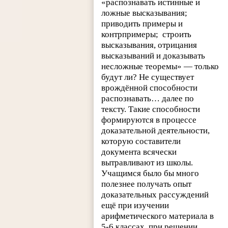
«распознавать истинные и
ложные высказывания;
приводить примеры и
контрпримеры;
строить
высказывания, отрицания
высказываний и доказывать
несложные теоремы» — только
будут ли? Не существует
врождённой способности
распознавать… далее по
тексту. Такие способности
формируются в процессе
доказательной деятельности,
которую составители
документа всячески
вытравливают из школы.
Учащимся было бы много
полезнее получать опыт
доказательных рассуждений
ещё при изучении
арифметического материала в
5-6 классах, при решении