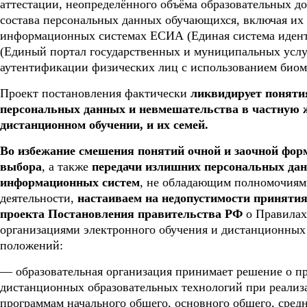
аттестации, неопределённого объёма образовательных д
состава персональных данных обучающихся, включая их
информационных системах ЕСИА (Единая система иден
(Единый портал государственных и муниципальных услу
аутентификации физических лиц с использованием биом
Проект постановления фактически
ликвидирует поняти
персональных данных и невмешательства в частную 
дистанционном обучении, и их семей.
Во избежание смешения понятий очной и заочной фор
выбора
, а также
передачи излишних персональных да
информационных систем
, не обладающим полномочиям
деятельности,
настаиваем на недопустимости принятия
проекта
Постановления правительства РФ
о Правилах
организациями электронного обучения и дистанционных
положений:
— образовательная организация принимает решение о п
дистанционных образовательных технологий при реализ
программам начального общего, основного общего, средн