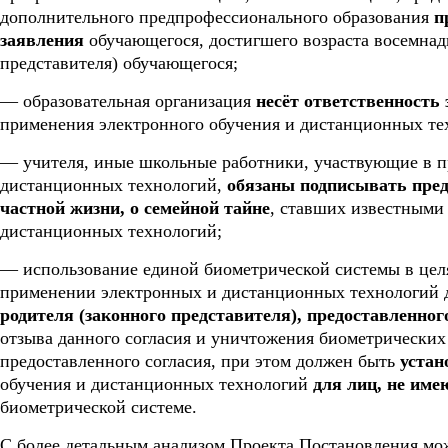
дополнительного предпрофессионального образования
п
заявления
обучающегося, достигшего возраста восемнадц
представителя) обучающегося;
— образовательная организация
несёт ответственность 
применения электронного обучения и дистанционных те
— учителя, иные школьные работники, участвующие в п
дистанционных технологий,
обязаны подписывать пред
частной жизни, о семейной тайне
, ставших известными
дистанционных технологий;
— использование единой биометрической системы в це
применении электронных и дистанционных технологий 
родителя (законного представителя), предоставленно
отзыва данного согласия и уничтожения биометрических
предоставленного согласия, при этом должен быть
устан
обучения и дистанционных технологий
для лиц, не им
биометрической системе.
С более детальным анализом Проекта Постановления мож