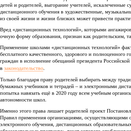
детей и родителей, выгорание учителей, искалеченные с
дистанционного обучения в художественные, музыкаль
из своей жизни и жизни близких может привести практи
Вред «дистанционных технологий», которыми ангажиро
очную форму образования, признан как родительским, т
Применение школами «дистанционных технологий» факт
бесплатного качественного, здорового и полноценного г
граждан в исполнение обещаний президента Российско
в
законодательство
.
Только благодаря праву родителей выбирать между тра
бумажных учебников и тетрадей – и электронными дист
попытка навязать ещё в 2020 году всем учебным органи
автономности школ.
Именно этого права лишает родителей проект Постанов
Правил применения организациями, осуществляющими о
электронного обучения, дистанционных образовательны