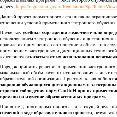
образовательных программ», текст которого опубликован
адресу:
https://regulation.gov.ru/Regulation/Npa/PublicVi
Данный проект нормативного акта никак не ограничивае
отношении условий применения электронного обучения 
Поскольку
учебные учреждения самостоятельно опред
использованием электронного обучения и дистанционных
правила их применения, соотношение и объем, то в случ
применением электронных и дистанционных технологий 
«Интернет»
отказаться от их использования невозмож
Порядок принятия решения о применении электронного 
максимальный объём часов их использования зависят и
образовательной организации. При этом, какая-либо
отв
здоровью обучающихся дистанционным и электронным 
строгого соблюдения норм СанПиН при их применении
времени на изучение образовательных программ.
Принятие данного нормативного акта в текущей редакц
сведений о ходе образовательного процесса
, результат