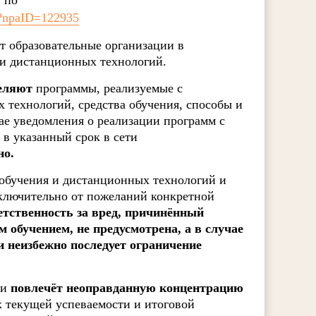
 по
ew?npaID=122935
т образовательные организации в
и дистанционных технологий.
еляют
программы, реализуемые с
 технологий, средства обучения, способы и
ае уведомления о реализации программ с
в указанный срок в сети
но.
обучения и дистанционных технологий и
сключительно от пожеланий конкретной
етственность за вред, причинённый
обучением, не предусмотрена, а в случае
 неизбежно последует ограничение
ии
повлечёт неоправданную концентрацию
ах текущей успеваемости и итоговой