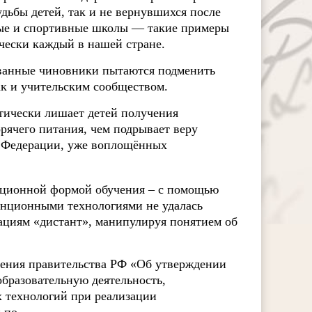
удьбы детей, так и не вернувшихся после
ные и спортивные школы — такие примеры
чески каждый в нашей стране.
ванные чиновники пытаются подменить
ак и учительским сообществом.
ически лишает детей получения
орячего питания, чем подрывает веру
й Федерации, уже воплощённых
диционной формой обучения – с помощью
анционными технологиями не удалась
зациям «дистант», манипулируя понятием об
ления правительства РФ «Об утверждении
бразовательную деятельность,
х технологий при реализации