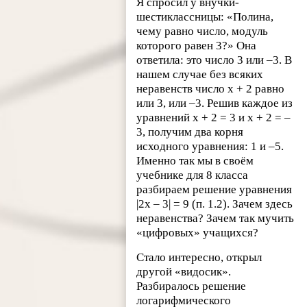
Я спросил у внучки-
шестиклассницы: «Полина,
чему равно число, модуль
которого равен 3?» Она
ответила: это число 3 или –3. В
нашем случае без всяких
неравенств число x + 2 равно
или 3, или –3. Решив каждое из
уравнений x + 2 = 3 и x + 2 = –
3, получим два корня
исходного уравнения: 1 и –5.
Именно так мы в своём
учебнике для 8 класса
разбираем решение уравнения
|2x – 3| = 9 (п. 1.2). Зачем здесь
неравенства? Зачем так мучить
«цифровых» учащихся?
Стало интересно, открыл
другой «видосик».
Разбиралось решение
логарифмического