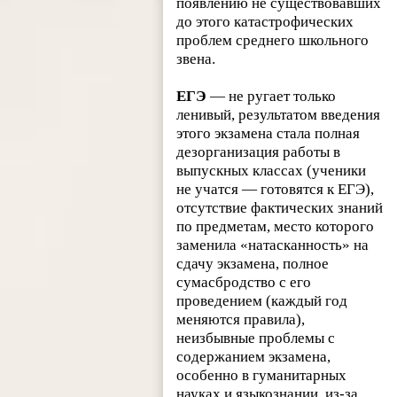
появлению не существовавших
до этого катастрофических
проблем среднего школьного
звена.
ЕГЭ
— не ругает только
ленивый, результатом введения
этого экзамена стала полная
дезорганизация работы в
выпускных классах (ученики
не учатся — готовятся к ЕГЭ),
отсутствие фактических знаний
по предметам, место которого
заменила «натасканность» на
сдачу экзамена, полное
сумасбродство с его
проведением (каждый год
меняются правила),
неизбывные проблемы с
содержанием экзамена,
особенно в гуманитарных
науках и языкознании, из-за