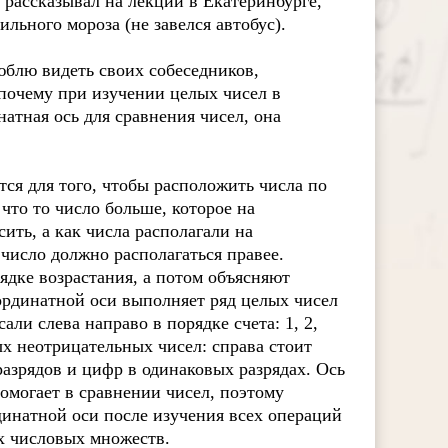
я рассказывал на лекции в Екатеринбурге,
ильного мороза (не завелся автобус).
юблю видеть своих собеседников,
 почему при изучении целых чисел в
атная ось для сравнения чисел, она
тся для того, чтобы расположить числа по
 что то число больше, которое на
ть, а как числа располагали на
 число должно располагаться правее.
ядке возрастания, а потом объясняют
ординатной оси выполняет ряд целых чисел
али слева направо в порядке счета: 1, 2,
х неотрицательных чисел: справа стоит
разрядов и цифр в одинаковых разрядах. Ось
помогает в сравнении чисел, поэтому
инатной оси после изучения всех операций
х числовых множеств.