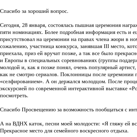
Спасибо за хороший вопрос.
Сегодня, 28 января, состоялась пышная церемония награ
пяти номинациях. Более подробная информация есть и е
присутствовал на церемонии на правах члена жюри в но
сожалению, участница конкурса, занявшая III место, кот
приехала, приз ей вручат позже, а так все было прекра
и Европы в специальных соревнованиях (группы поддер
молодой и, как я позже понял, очень популярный артист, 
как не смотрю сериалов. Поклонницы после церемонии п
«селфированием». А он держался молодцом. После проц
экскурсией по современной интерактивной выставке «Р
посмотреть.
Спасибо Просвещению за возможность пообщаться с инт
А на ВДНХ каток, песни моей молодости: «Я гляжу ей в
Прекрасное место для семейного воскресного отдыха.