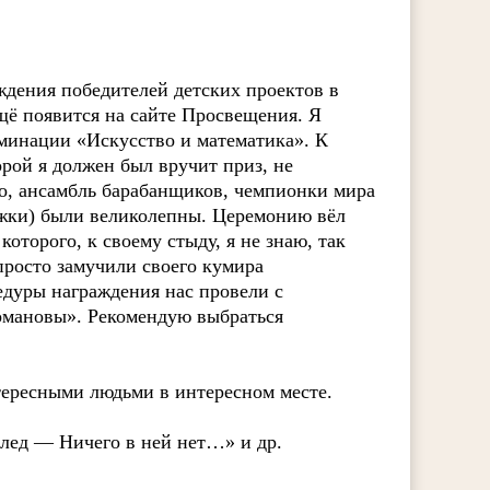
ждения победителей детских проектов в
щё появится на сайте Просвещения. Я
минации «Искусство и математика». К
орой я должен был вручит приз, не
сно, ансамбль барабанщиков, чемпионки мира
жки) были великолепны. Церемонию вёл
которого, к своему стыду, я не знаю, так
росто замучили своего кумира
едуры награждения нас провели с
омановы». Рекомендую выбраться
ересными людьми в интересном месте.
след — Ничего в ней нет…» и др.