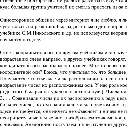
отведённые полтора часа не удалось рассказать всё, что 
куда большая группа учителей не смогла приехать из-за с
Одностороннее общение через интернет я не люблю, я л
чувствовать их реакцию. Был задан только один вопрос:
учебнике С.М.Никольского и др. не используется координ
изучается позднее.
Ответ: координатная ось по другим учебникам используе
возрастанию слева направо, в других учебниках говорят,
координатной оси расположено правее. Можно переспроси
координатной оси? Боюсь, что учитывая то, что большее
Получается, что сначала числа расположили на оси в пор
возрастание чисел их расположением оси. У нас роль ко
(а до этого был ряд натуральных чисел и нуля). Числа пис
3… . Сравнивали числа по их расположению в ряду целы
большее число, потом сравнивали числа с учетом числа 
здесь не требуется, она ничего не объясняет и ничем не 
неотрицательные целые числа изображаем точками коорд
с числами. Аналогично поступаем и при изучении други