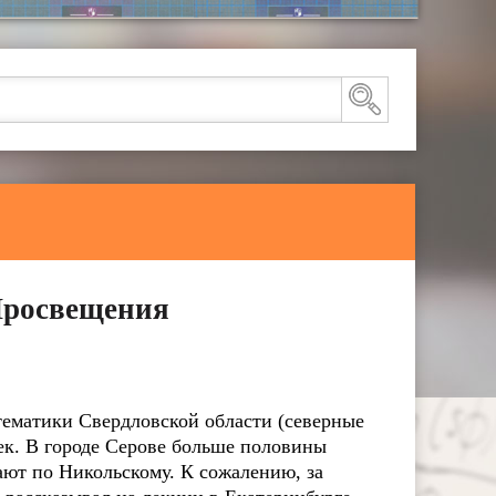
Просвещения
атематики Свердловской области (северные
век. В городе Серове больше половины
ают по Никольскому.
К сожалению, за