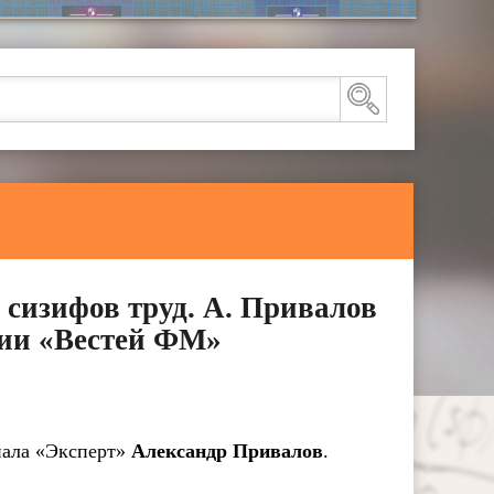
 сизифов труд. А. Привалов
дии «Вестей ФМ»
нала «Эксперт»
Александр Привалов
.