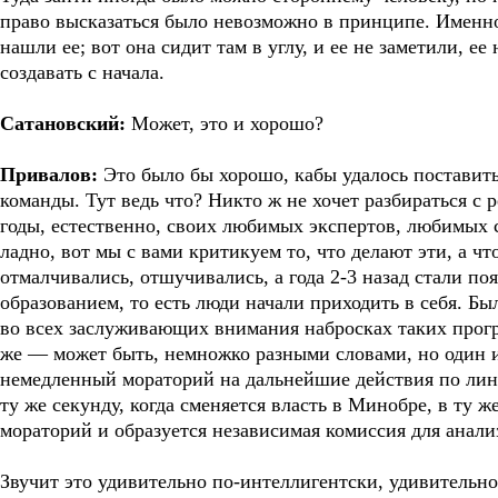
право высказаться было невозможно в принципе. Именно
нашли ее; вот она сидит там в углу, и ее не заметили, е
создавать с начала.
Сатановский:
Может, это и хорошо?
Привалов:
Это было бы хорошо, кабы удалось поставит
команды. Тут ведь что? Никто ж не хочет разбираться с 
годы, естественно, своих любимых экспертов, любимых 
ладно, вот мы с вами критикуем то, что делают эти, а чт
отмалчивались, отшучивались, а года 2-3 назад стали по
образованием, то есть люди начали приходить в себя. Бы
во всех заслуживающих внимания набросках таких прогр
же — может быть, немножко разными словами, но один и 
немедленный мораторий на дальнейшие действия по лин
ту же секунду, когда сменяется власть в Минобре, в ту 
мораторий и образуется независимая комиссия для анали
Звучит это удивительно по-интеллигентски, удивительно