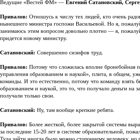
Ведущие «Вестей ФМ» —
Евгений Сатановский, Серг
Привалов:
Отношусь к числу тех людей, кто очень рад
нынешнего министра госпожи Васильевой. Но я, пожалу
занимаюсь этим вопросом довольно плотно — я, пожалуй
придется новому министру.
Сатановский:
Совершенно сизифов труд.
Привалов:
Потому что сложилась вполне бронебойная пл
управления образованием и наукой», плита, в общем, уж
команды. И это естественно, потому что команду взять б
образованием и наукой, это то, что получало деньги на з
получали только свои.
Сатановский:
Ну, там вообще крепкие ребята.
Привалов:
Более жесткой, более закрытой системы выр
за последние 15-20 лет в системе образовательной, пожа
Туда зайти иногда было можно стороннему человеку, но 