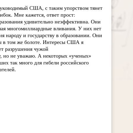
руководимый США, с таким упорством тянет
бок. Мне кажется, ответ прост:
бразования удивительно неэффективна. Они
делая многомиллиардные вливания. У них нет
я народу и государству в образовании. Они
бы в том же болоте. Интересы США я
чет разрушения чужой
, но не уважаю. А некоторых «ученых»
вших так много для гибели российского
ателей.