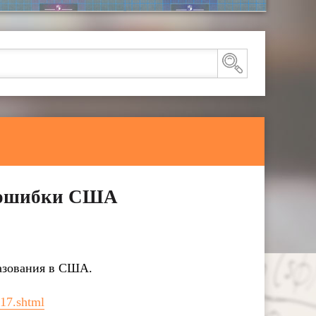
ь ошибки США
азования в США.
217.shtml