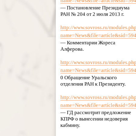
name=News&file=article&sid=59
— Постановление Президиума
РАН № 204 от 2 июля 2013 г.
http://www.sovross.ru/modules.ph
name=News&file=article&sid=59
— Комментарии Жореса
Алферова.
http://www.sovross.ru/modules.ph
name=News&file=article&sid=59
0 Обращение Уральского
отделения РАН к Президенту.
http://www.sovross.ru/modules.ph
name=News&file=article&sid=59
— ГД рассмотрит предложение
КПРФ о вынесении недоверия
кабмину.