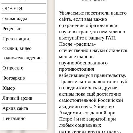
ОГЭ-ЕГЭ
Уважаемые посетители нашего
Олимпиады
сайта, если вам важно
сохранение образования и
Рецензии
науки в стране, то немедленно
выступайте в защиту РАН.
Презентации,
После «распила»
ссылки, видео-
отечественной науки останется
меньше шансов
радио-телевидение
научнообоснованного
О проекте
противостояния
взбесившемуся правительству.
Фотоархив
Правительство давно точит зуб
на недвижимость и другие
Юмор
активы пока ещё достаточно
Личный архив
самостоятельной Российской
академии наук. Убийство
Архив сайта
Академии, созданной при
Пентамино
Петре ! и не закрытой при
любых социальных
потрясениях внутри страны,