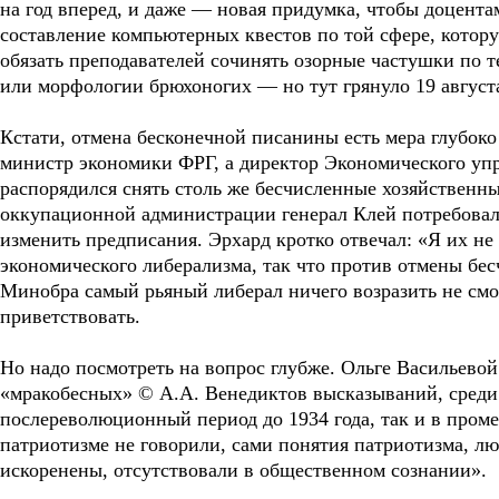
на год вперед, и даже — новая придумка, чтобы доцента
составление компьютерных квестов по той сфере, котор
обязать преподавателей сочинять озорные частушки по 
или морфологии брюхоногих — но тут грянуло 19 август
Кстати, отмена бесконечной писанины есть мера глубоко л
министр экономики ФРГ, а директор Экономического уп
распорядился снять столь же бесчисленные хозяйственны
оккупационной администрации генерал Клей потребовал 
изменить предписания. Эрхард кротко отвечал: «Я их не 
экономического либерализма, так что против отмены б
Минобра самый рьяный либерал ничего возразить не смо
приветствовать.
Но надо посмотреть на вопрос глубже. Ольге Васильев
«мракобесных» © А.А. Венедиктов высказываний, среди 
послереволюционный период до 1934 года, так и в проме
патриотизме не говорили, сами понятия патриотизма, лю
искоренены, отсутствовали в общественном сознании».