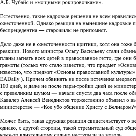
А.Б. Чубайс и «мощными рокировочками».
Естественно, такие кадровые решения не всем нравилис
ожесточенной. Однако реакция на нынешние кадровые 
беспрецедентна — старожилы не припомнят.
Дело даже не в ожесточенности критики, хотя она тоже
реакции. Нового министра Ольгу Васильеву стали обвиня
планы загнать всех детей в православное гетто, где они 
грамоты (только что стало известно, что предмет «Осно
известно, что предмет «Основы православной культуры»
EADaily ). Причем обвинять не после истечения медовог
100 дней, и даже не после пары-тройки дней ее министе
с превеликим шумом — начали спустя два часа после о
Кавалер Алексей Венедиктов торжественно объявил о вы
министерстве — «Кое убо общение Христу с Велиаром?»
Может быть, такая дружная реакция свидетельствует о в
однако, с другой стороны, такой стремительный суд общ
кому-то влиятельному сильно наступили на мозоль.