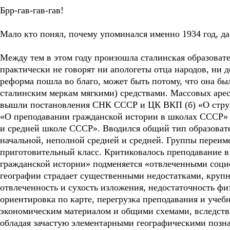
Брр-гав-гав-гав!
Мало кто понял, почему упоминался именно 1934 год, да
Между тем в этом году произошла сталинская образовате
практически не говорят ни апологеты отца народов, ни 
реформа пошла во благо, может быть потому, что она бы
сталинским меркам мягкими) средствами. Массовых арест
вышли постановления СНК СССР и ЦК ВКП (б) «О струк
«О преподавании гражданской истории в школах СССР» 
и средней школе СССР». Вводился общий тип образова
начальной, неполной средней и средней. Группы переим
приготовительный класс. Критиковалось преподавание в 
гражданской истории» подменяется «отвлеченными соци
географии страдает существенными недостатками, круп
отвлеченность и сухость изложения, недостаточность фи
ориентировка по карте, перегрузка преподавания и учеб
экономическим материалом и общими схемами, вследстви
обладая зачастую элементарными географическими позн