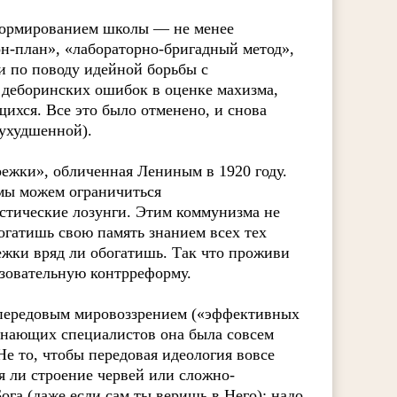
еформированием школы — не менее
н-план», «лабораторно-бригадный метод»,
и по поводу идейной борьбы с
 деборинских ошибок в оценке махизма,
хся. Все это было отменено, и снова
 ухудшенной).
ежки», обличенная Лениным в 1920 году.
 мы можем ограничиться
стические лозунги. Этим коммунизма не
огатишь свою память знанием всех тех
режки вряд ли обогатишь. Так что проживи
азовательную контрреформу.
с передовым мировоззрением («эффективных
 знающих специалистов она была совсем
е то, чтобы передовая идеология вовсе
я ли строение червей или сложно-
ога (даже если сам ты веришь в Него); надо