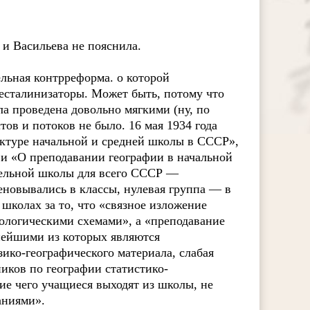
 и Васильева не пояснила.
льная контрреформа. о которой
десталинизаторы. Может быть, потому что
ла проведена довольно мягкими (ну, по
ов и потоков не было. 16 мая 1934 года
туре начальной и средней школы в СССР»,
и «О преподавании географии в начальной
тельной школы для всего СССР —
еновывались в классы, нулевая группа — в
школах за то, что «связное изложение
ологическими схемами», а «преподавание
нейшими из которых являются
зико-географического материала, слабая
ников по географии статистико-
е чего учащиеся выходят из школы, не
аниями».