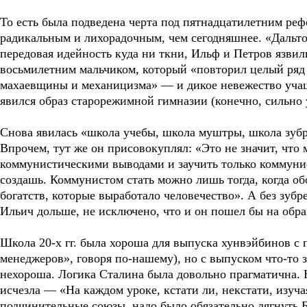
То есть была подведена черта под пятнадцатилетним р
радикальным и лихорадочным, чем сегодняшнее. «Дальто
передовая идейность куда ни ткни, Ильф и Петров язвил
восьмилетним мальчиком, который «повторил целый ряд
махаевщины и механицизма» — и дикое невежество учащи
явился образ старорежимной гимназии (конечно, сильно
Снова явилась «школа учебы, школа муштры, школа зубр
Впрочем, тут же он присовокуплял: «Это не значит, что
коммунистическими выводами и заучить только коммуни
создашь. Коммунистом стать можно лишь тогда, когда об
богатств, которые выработало человечество». А без зуб
Ильич дольше, не исключено, что и он пошел бы на обр
Школа 20-х гг. была хороша для выпуска хунвэйбинов 
менеджеров», говоря по-нашему), но с выпуском что-то
нехороша. Логика Сталина была довольно прагматична. Н
исчезла — «На каждом уроке, кстати ли, некстати, изуча
подчинительные союзы, надо было обязательно лягнуть Б