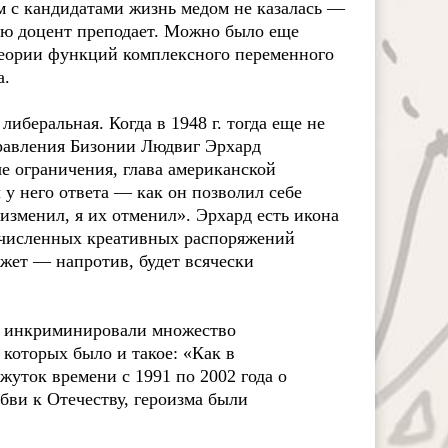
м с кандидатами жизнь медом не казалась —
ую доцент преподает. Можно было еще
теории функций комплексного переменного
а.
иберальная. Когда в 1948 г. тогда еще не
равления Бизонии Людвиг Эрхард
е ограничения, глава американской
у него ответа — как он позволил себе
изменил, я их отменил». Эрхард есть икона
есчисленных креативных распоряжений
жет — напротив, будет всячески
ой инкриминировали множество
которых было и такое: «Как в
жуток времени с 1991 по 2002 года о
бви к Отечеству, героизма были