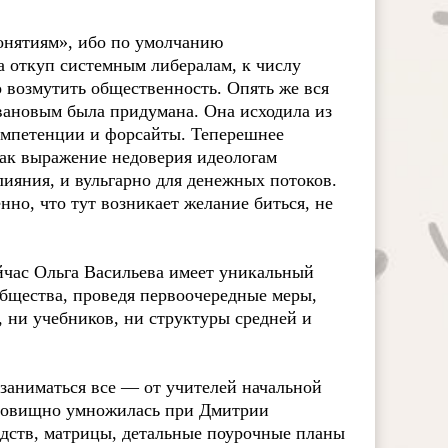
онятиям», ибо по умолчанию
на откуп системным либералам, к числу
 возмутить общественность. Опять же вся
вановым была придумана. Она исходила из
компетенции и форсайты. Теперешнее
как выражение недоверия идеологам
ияния, и вульгарно для денежных потоков.
нно, что тут возникает желание биться, не
ейчас Ольга Васильева имеет уникальный
общества, проведя первоочередные меры,
 ни учебников, ни структуры средней и
заниматься все — от учителей начальной
удовищно умножилась при Дмитрии
дств, матрицы, детальные поурочные планы