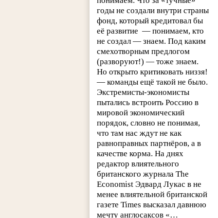
понимаем. Что за «тучные»
годы не создали внутри страны
фонд, который кредитовал бы
её развитие — понимаем, кто
не создал — знаем. Под каким
смехотворным предлогом
(разворуют!) — тоже знаем.
Но открыто критиковать низзя!
— команды ещё такой не было.
Экстремисты-экономисты
пытались встроить Россию в
мировой экономический
порядок, словно не понимая,
что там нас ждут не как
равноправных партнёров, а в
качестве корма. На днях
редактор влиятельного
британского журнала The
Economist Эдвард Лукас в не
менее влиятельной британской
газете Times высказал давнюю
мечту англосаксов «…