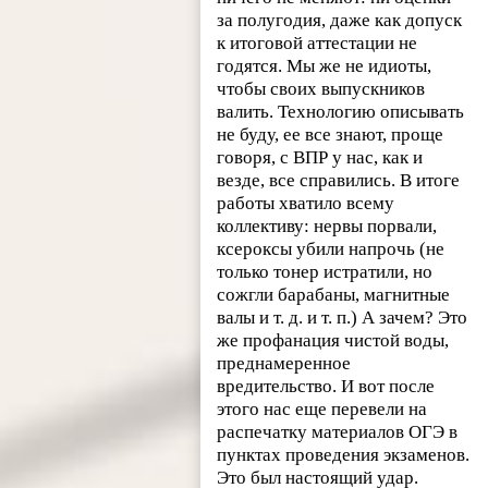
за полугодия, даже как допуск
к итоговой аттестации не
годятся. Мы же не идиоты,
чтобы своих выпускников
валить. Технологию описывать
не буду, ее все знают, проще
говоря, с ВПР у нас, как и
везде, все справились. В итоге
работы хватило всему
коллективу: нервы порвали,
ксероксы убили напрочь (не
только тонер истратили, но
сожгли барабаны, магнитные
валы и т. д. и т. п.) А зачем? Это
же профанация чистой воды,
преднамеренное
вредительство. И вот после
этого нас еще перевели на
распечатку материалов ОГЭ в
пунктах проведения экзаменов.
Это был настоящий удар.