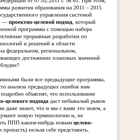
едерации от 07.02.2011 г. № 61. При этом,
ммы развития образования на 2011 – 2015
 государственного управления системой
нт —
проектно-целевой подход
, который
ственной программы с помощью набора
ективные прорывные разработки по
хнологий и решений в области
на федеральном, региональном,
ивающих достижение плановых значений
облудие?
ективными были все предыдущие программы,
сто анализа предыдущих ошибок нам
подробно объяснят, что использование
о-целевого подхода
даст небывалый рывок
и даже знают, что и мы с вами это знаем, а
думают новую терминологию и, не
кать ППП каким-нибудь новым
целево-
в пропасть) нельзя себе представить.