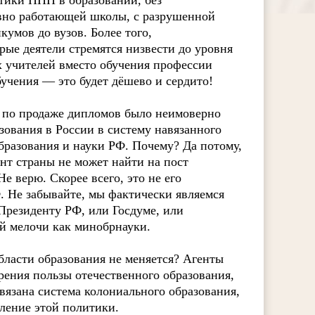
итики ППП в образовании, без
вно работающей школы, с разрушенной
умов до вузов. Более того,
ые деятели стремятся низвести до уровня
х учителей вместо обучения профессии
учения — это будет дёшево и сердито!
р по продаже дипломов было неимоверно
зования в России в систему навязанного
бразования и науки РФ. Почему? Да потому,
нт страны не может найти на пост
 верю. Скорее всего, это не его
. Не забывайте, мы фактически являемся
Президенту РФ, или Госдуме, или
ой мелочи как минобрнауки.
ласти образования не меняется? Агенты
рения пользы отечественного образования,
вязана система колониального образования,
ление этой политики.