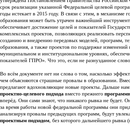
утверждена Постановлением Правительства Российской Ф
срок реализации указанной Федеральной целевой програ
годы истекает в 2015 году. В связи с этим, в механизме
образования может быть утрачен важнейший инструме
обеспечивает достижение целей и показателей Государ
комплексных проектов, позволяющих реализовать персп
созданию и внедрению передовых моделей, программ, те
образования, а также проектов по поддержке изменений 
муниципальном и институциональном уровнях, обеспеч
показателей ГПРО». Что это, если не разнузданное слов
Во всём документе нет ни слова о том, насколько эфф
чем объясняются страшные провалы в образовании. Вме
предлагают вдохновляющие новые проекты. Дальше нам 
проектно-целевого подхода
вместо прежнего
программн
вперёд. Они сами знают, что никакого рывка не будет. Он
за время работы новой федеральной программы они при
анализируя провалы предыдущих программ, будут увле
проектным подходом
, без которого дальнейшего рывка (