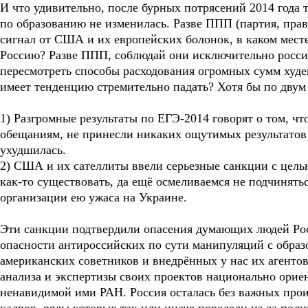
И что удивительно, после бурных потрясений 2014 года 
по образованию не изменилась. Разве ППП (партия, прав
сигнал от США и их европейских болонок, в каком месте
Россию? Разве ППП, соблюдай они исключительно росси
пересмотреть способы расходования огромных сумм худе
имеет тенденцию стремительно падать? Хотя бы по двум
1) Разгромные результаты по ЕГЭ-2014 говорят о том, ч
обещаниям, не принесли никаких ощутимых результатов
ухудшилась.
2) США и их сателлиты ввели серьезные санкции с целью
как-то существовать, да ещё осмеливаемся не подчинят
организации ею ужаса на Украине.
Эти санкции подтвердили опасения думающих людей Ро
опасности антироссийских по сути манипуляций с образ
американских советников и внедрённых у нас их агентов
анализа и экспертизы своих проектов национально орие
ненавидимой ими РАН. Россия осталась без важных прои