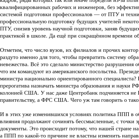
кадров, ряды которых так или иначе поредели из-за пол
квалифицированных рабочих и инженеров, без эффекти
системой подготовки профессионалов — от ПТУ и техник
профессиональную подготовку будущих учителей некотор
ПТУ, снизив уровень научной подготовки, заняв будущи
практикой в школе. Да ещё при сокращённом времени об
Отметим, что число вузов, их филиалов и прочих конто
раздуто именно для того, чтобы превратить систему обра
невежества. Всё это сделало министерство разрушения о
что им командуют из американского посольства. Президе
министра национально ориентированного специалиста? Не
прерогатива назначать министра образования и науки РФ
колонией США. У нас даже Центробанк подчиняется не 
правительству, а ФРС США. Чего уж там говорить о так
И в этих уже изменившихся условиях политика ППП в об
влияния продолжают сочинять бессмысленные, с точки з
документы. Это происходит потому, что нашей стране на
а ППП по какой-то причине не властны изменить направ