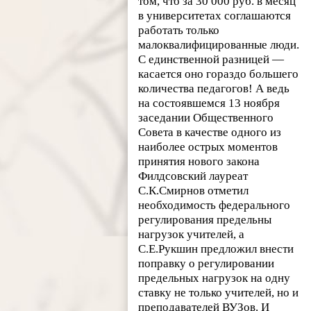
том, что за 30 000 руб. в месяц
в университетах соглашаются
работать только
малоквалифицированные люди.
С единственной разницей —
касается оно гораздо большего
количества педагогов! А ведь
на состоявшемся 13 ноября
заседании Общественного
Совета в качестве одного из
наиболее острых моментов
принятия нового закона
Филдсовский лауреат
С.К.Смирнов отметил
необходимость федерального
регулирования предельны
нагрузок учителей, а
С.Е.Рукшин предложил внести
поправку о регулировании
предельных нагрузок на одну
ставку не только учителей, но и
преподавателей ВУЗов. И