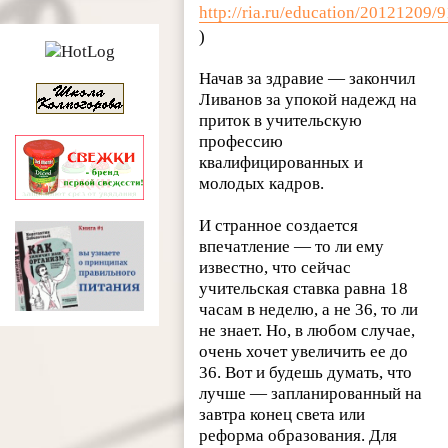
http://ria.ru/education/2012120
)
Начав за здравие — закончил
Ливанов за упокой надежд на
приток в учительскую
профессию
квалифицированных и
молодых кадров.
И странное создается
впечатление — то ли ему
известно, что сейчас
учительская ставка равна 18
часам в неделю, а не 36, то ли
не знает. Но, в любом случае,
очень хочет увеличить ее до
36. Вот и будешь думать, что
лучше — запланированный на
завтра конец света или
реформа образования. Для