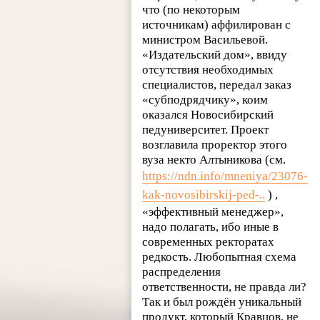
что (по некоторым
источникам) аффилирован с
министром Васильевой.
«Издательский дом», ввиду
отсутствия необходимых
специалистов, передал заказ
«субподрядчику», коим
оказался Новосибирский
педуниверситет. Проект
возглавила проректор этого
вуза некто Алтыникова (см.
https://ndn.info/mneniya/23076-
kak-novosibirskij-ped-..
) ,
«эффективный менеджер»,
надо полагать, ибо иные в
современных ректоратах
редкость. Любопытная схема
распределения
ответственности, не правда ли?
Так и был рождён уникальный
продукт, который Кравцов, не