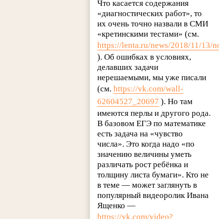
Что касается содержания
«диагностических работ», то
их очень точно назвали в СМИ
«кретинскими тестами» (см.
https://lenta.ru/news/2018/11/13/no
). Об ошибках в условиях,
делавших задачи
нерешаемыми, мы уже писали
(см.
https://vk.com/wall-
62604527_20697
). Но там
имеются перлы и другого рода.
В базовом ЕГЭ по математике
есть задача на «чувство
числа». Это когда надо «по
значению величины уметь
различать рост ребёнка и
толщину листа бумаги». Кто не
в теме — может заглянуть в
популярный видеоролик Ивана
Ященко —
https://vk.com/video?