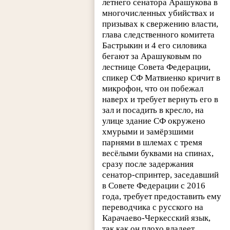
летнего сенатора Арашукова в
многочисленных убийствах и
призывах к свержению власти,
глава следственного комитета
Бастрыкин и 4 его силовика
бегают за Арашуковым по
лестнице Совета Федерации,
спикер СФ Матвиенко кричит в
микрофон, что он побежал
наверх и требует вернуть его в
зал и посадить в кресло, на
улице здание СФ окружено
хмурыми и замёрзшими
парнями в шлемах с тремя
весёлыми буквами на спинах,
сразу после задержания
сенатор-спринтер, заседавший
в Совете Федерации с 2016
года, требует предоставить ему
переводчика с русского на
Карачаево-Черкесский язык,
так как он плохо владеет