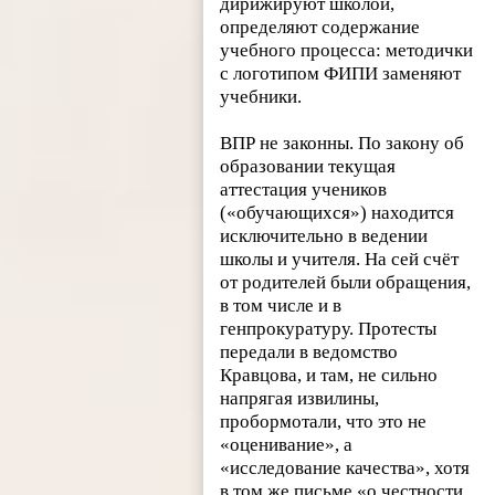
дирижируют школой,
определяют содержание
учебного процесса: методички
с логотипом ФИПИ заменяют
учебники.
ВПР не законны. По закону об
образовании текущая
аттестация учеников
(«обучающихся») находится
исключительно в ведении
школы и учителя. На сей счёт
от родителей были обращения,
в том числе и в
генпрокуратуру. Протесты
передали в ведомство
Кравцова, и там, не сильно
напрягая извилины,
пробормотали, что это не
«оценивание», а
«исследование качества», хотя
в том же письме «о честности