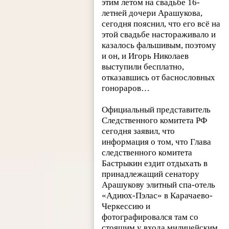
этим летом на свадьбе 16-
летней дочери Арашукова,
сегодня пояснил, что его всё на
этой свадьбе настораживало и
казалось фальшивым, поэтому
и он, и Игорь Николаев
выступили бесплатно,
отказавшись от баснословных
гонораров…
Официальный представитель
Следственного комитета РФ
сегодня заявил, что
информация о том, что Глава
следственного комитета
Бастрыкин ездит отдыхать в
принадлежащий сенатору
Арашукову элитный спа-отель
«Адиюх-Пэлас» в Карачаево-
Черкессию и
фотографировался там со
стоящим у входа милицейским