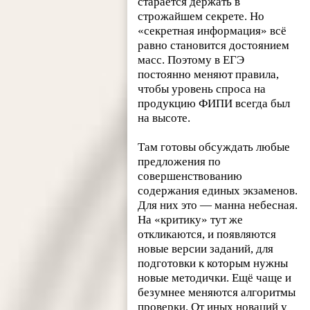
старается держать в
строжайшем секрете. Но
«секретная информация» всё
равно становится достоянием
масс. Поэтому в ЕГЭ
постоянно меняют правила,
чтобы уровень спроса на
продукцию ФИПИ всегда был
на высоте.
Там готовы обсуждать любые
предложения по
совершенствованию
содержания единых экзаменов.
Для них это — манна небесная.
На «критику» тут же
откликаются, и появляются
новые версии заданий, для
подготовки к которым нужны
новые методички. Ещё чаще и
безумнее меняются алгоритмы
проверки. От иных новаций у