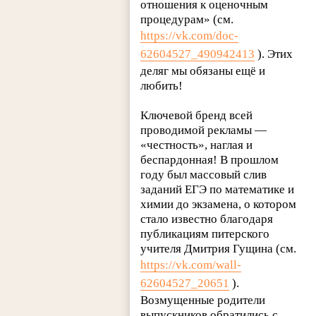
отношения к оценочным
процедурам» (см.
https://vk.com/doc-
62604527_490942413
). Этих
деляг мы обязаны ещё и
любить!
Ключевой бренд всей
проводимой рекламы —
«честность», наглая и
беспардонная! В прошлом
году был массовый слив
заданий ЕГЭ по математике и
химии до экзамена, о котором
стало известно благодаря
публикациям питерского
учителя Дмитрия Гущина (см.
https://vk.com/wall-
62604527_20651
).
Возмущенные родители
выпускников обратились с