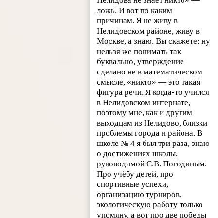
Нелидова не знает никто» —
ложь. И вот по каким
причинам. Я не живу в
Нелидовском районе, живу в
Москве, а знаю. Вы скажете: ну
нельзя же понимать так
буквально, утверждение
сделано не в математическом
смысле, «никто» — это такая
фигура речи. Я когда-то учился
в Нелидовском интернате,
поэтому мне, как и другим
выходцам из Нелидово, близки
проблемы города и района. В
школе № 4 я был три раза, знаю
о достижениях школы,
руководимой С.В. Погодиным.
Про учёбу детей, про
спортивные успехи,
организацию турниров,
экологическую работу только
упомяну, а вот про две победы