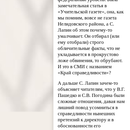
замечательная статья в
«Учительской газете», она, как
мы помним, вовсе не газета
Нелидовского района, а С.
Лапин об этом почему-то
умалчивает. Он отбирал (или
ему отобрали) строго
обличительные факты, что не
укладывается в прокрустово
ложе обвинения, то обрубают.
И это в СМИ с названием
«Край справедливости»?
А дальше С. Лапин зачем-то
объясняет читателям, что у В.Г.
Пашедко и С.В. Погодина были
сложные отношения, давая нам
лишний повод усомниться в
справедливости нынешних
претензий к директору и в
обоснованности его