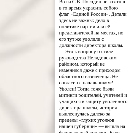
Вот и С.В. Погодин не захотел
в то время украсить собою
флаг «Единой России». Детали
здесь не важны: дело в
политике партии или её
представителей на местах, но
его тут же уволили с
должности директора школы.
— Это к вопросу о стиле
руководства Нелидовским
районом, который не
изменился даже с приходом
областного назначенца. Не
согласен с начальником? —
Уволен! Тогда тоже были
митинги родителей, учителей и
учащихся в защиту уволенного
директора школы, история
выплеснулась далеко за
пределы «глухих уголков
нашей губернии» — вышла на
федеральный уровень. Была