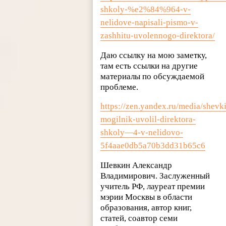
shkoly-%e2%84%964-v-
nelidove-napisali-pismo-v-
zashhitu-uvolennogo-direktora/​​​​​​​
Даю ссылку на мою заметку,
там есть ссылки на другие
материалы по обсуждаемой
проблеме.
https://zen.yandex.ru/media/shevk
mogilnik-uvolil-direktora-
shkoly—4-v-nelidovo-
5f4aae0db5a70b3dd31b65c6
Шевкин Александр
Владимирович. Заслуженный
учитель РФ, лауреат премии
мэрии Москвы в области
образования, автор книг,
статей, соавтор семи